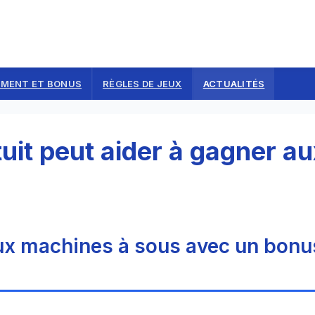
SEMENT ET BONUS
RÈGLES DE JEUX
ACTUALITÉS
uit peut aider à gagner au
 aux machines à sous avec un
bonu