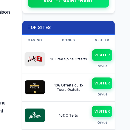
VISITEZ MAINTENANT
aison
TOP SITES
CASINO
BONUS
VISITER
VISITER
20 Free Spins Offerts
Revue
VISITER
10€ Offerts ou 15
Tours Gratuits
Revue
une
nt
VISITER
10€ Offerts
Revue