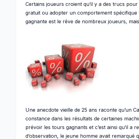
Certains joueurs croient qu’il y a des trucs pour
gratuit ou adopter un comportement spécifique
gagnante est le rêve de nombreux joueurs, mais d
Une anecdote vieille de 25 ans raconte qu’un Ca
constance dans les résultats de certaines machin
prévoir les tours gagnants et c’est ainsi qu’il a 
d’observation, le jeune homme avait remarqué q