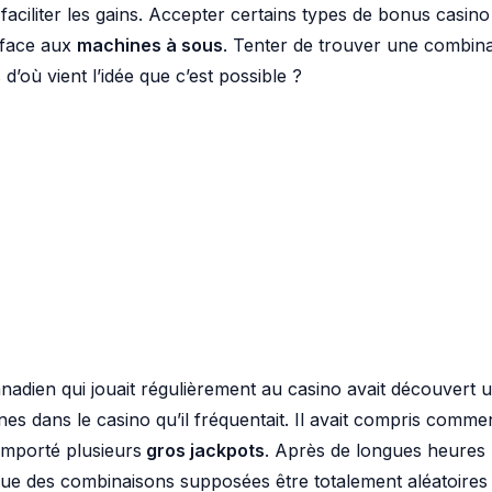
 faciliter les gains. Accepter certains types de bonus casino
 face aux
machines à sous
. Tenter de trouver une combin
’où vient l’idée que c’est possible ?
nadien qui jouait régulièrement au casino avait découvert 
es dans le casino qu’il fréquentait. Il avait compris comme
remporté plusieurs
gros jackpots
. Après de longues heures
ue des combinaisons supposées être totalement aléatoires