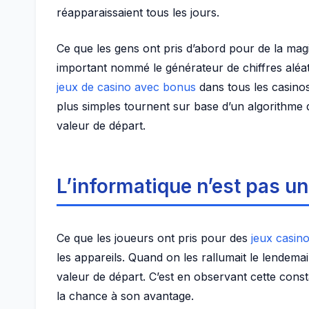
réapparaissaient tous les jours.
Ce que les gens ont pris d’abord pour de la mag
important nommé le générateur de chiffres aléato
jeux de casino avec bonus
dans tous les casinos
plus simples tournent sur base d’un algorithme 
valeur de départ.
L’informatique n’est pas u
Ce que les joueurs ont pris pour des
jeux casin
les appareils. Quand on les rallumait le lendema
valeur de départ. C’est en observant cette cons
la chance à son avantage.