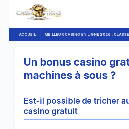
ACCUEIL
MEILLEUR CASINO EN LIGNE 2026 : CLAS
Un bonus casino grat
machines à sous ?
Est-il possible de tricher
casino gratuit