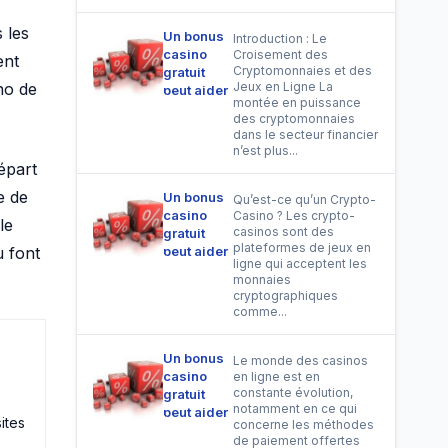
 les
Un bonus
Introduction : Le
casino
Croisement des
ent
Cryptomonnaies et des
gratuit
no de
Jeux en Ligne La
peut aider
montée en puissance
à gagner
des cryptomonnaies
aux
dans le secteur financier
machines
n’est plus...
à sous ?
épart
e de
Un bonus
Qu’est-ce qu’un Crypto-
casino
Casino ? Les crypto-
le
casinos sont des
gratuit
plateformes de jeux en
u font
peut aider
ligne qui acceptent les
à gagner
monnaies
aux
cryptographiques
machines
comme...
à sous ?
Un bonus
Le monde des casinos
casino
en ligne est en
constante évolution,
gratuit
notamment en ce qui
peut aider
ites
concerne les méthodes
à gagner
de paiement offertes