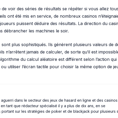
de voir des séries de résultats se répéter si vous allez tous
ls ont été mis en service, de nombreux casinos n’éteignai
oueurs puissent déduire des résultats. La direction du casi
as débrancher les machines le soir.
sont plus sophistiqués. Ils génèrent plusieurs valeurs de d
ls n’arrêtent jamais de calculer, de sorte qu’il est impossibl
lgorithme du calcul aléatoire est différent selon l’action qui 
 utiliser l’écran tactile pour choisir la même option de je
 aguerri dans le secteur des jeux de hasard en ligne et des casinos
 en tant que rédacteur spécialisé il y a plus de dix ans, en se
es portant sur les stratégies de poker et de blackjack pour plusieurs s