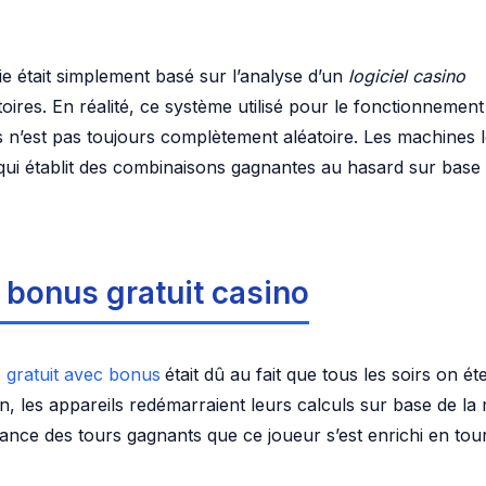
ie était simplement basé sur l’analyse d’un
logiciel casino
ires. En réalité, ce système utilisé pour le fonctionnement
 n’est pas toujours complètement aléatoire. Les machines 
qui établit des combinaisons gagnantes au hasard sur base
n bonus gratuit casino
o gratuit avec bonus
était dû au fait que tous les soirs on éte
in, les appareils redémarraient leurs calculs sur base de l
tance des tours gagnants que ce joueur s’est enrichi en tou