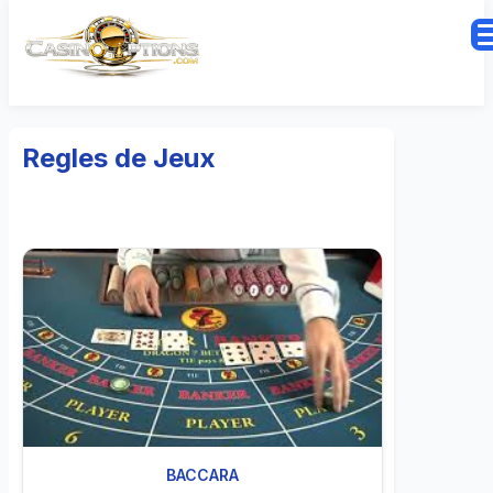
Regles de Jeux
BACCARA