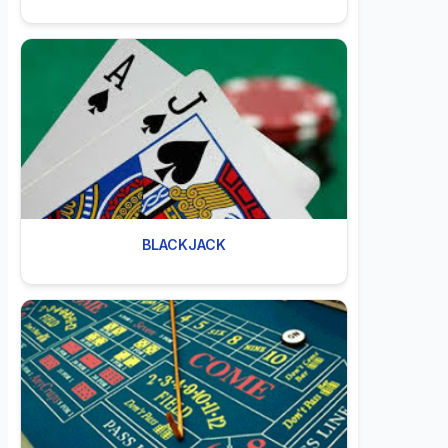
BLACKJACK