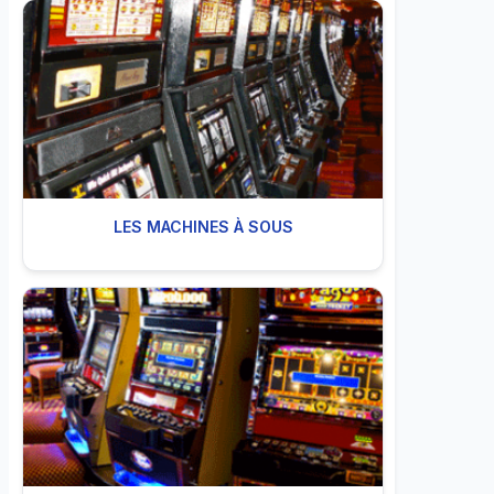
LES MACHINES À SOUS