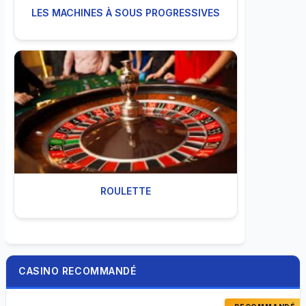
LES MACHINES À SOUS PROGRESSIVES
ROULETTE
CASINO RECOMMANDÉ