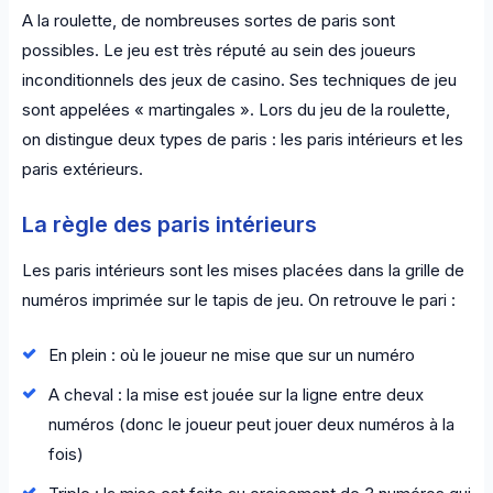
A la roulette, de nombreuses sortes de paris sont
possibles. Le jeu est très réputé au sein des joueurs
inconditionnels des jeux de casino. Ses techniques de jeu
sont appelées « martingales ». Lors du jeu de la roulette,
on distingue deux types de paris : les paris intérieurs et les
paris extérieurs.
La règle des paris intérieurs
Les paris intérieurs sont les mises placées dans la grille de
numéros imprimée sur le tapis de jeu. On retrouve le pari :
En plein : où le joueur ne mise que sur un numéro
A cheval : la mise est jouée sur la ligne entre deux
numéros (donc le joueur peut jouer deux numéros à la
fois)