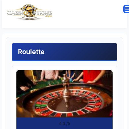
Roulette
4.4
/5