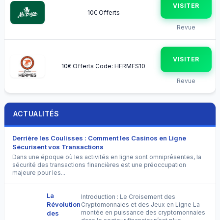
VISITER
10€ Offerts
Revue
VISITER
10€ Offerts Code: HERMES10
Revue
ACTUALITÉS
Derrière les Coulisses : Comment les Casinos en Ligne
Sécurisent vos Transactions
Dans une époque où les activités en ligne sont omniprésentes, la
sécurité des transactions financières est une préoccupation
majeure pour les...
La
Introduction : Le Croisement des
Révolution
Cryptomonnaies et des Jeux en Ligne La
montée en puissance des cryptomonnaies
des