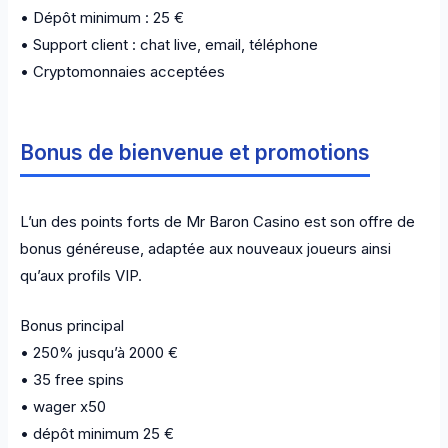
• Dépôt minimum : 25 €
• Support client : chat live, email, téléphone
• Cryptomonnaies acceptées
Bonus de bienvenue et promotions
L’un des points forts de Mr Baron Casino est son offre de
bonus généreuse, adaptée aux nouveaux joueurs ainsi
qu’aux profils VIP.
Bonus principal
• 250% jusqu’à 2000 €
• 35 free spins
• wager x50
• dépôt minimum 25 €