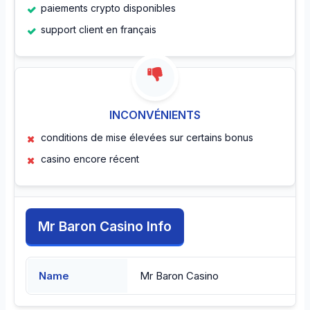
paiements crypto disponibles
support client en français
INCONVÉNIENTS
conditions de mise élevées sur certains bonus
casino encore récent
Mr Baron Casino Info
Name
Mr Baron Casino