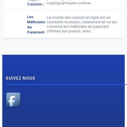
Nouvelle
cryptographiques comme...
Casinos :
Ère du Jeu
La
?
Révolution
Les
Le monde des casinos en ligne est en
Monétaire
Méthodes
constante évolution, notamment en ce qui
Gagne les
concerne les méthodes de paiement
de
Jeux en
offertes aux joueurs. Avec...
Paiement
Ligne
Émergentes
dans les
Casinos
en Ligne
SUIVEZ NOUS