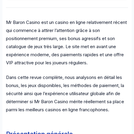
Mr Baron Casino est un casino en ligne relativement récent
qui commence à attirer l’attention grâce à son
positionnement premium, ses bonus agressifs et son
catalogue de jeux très large. Le site met en avant une
expérience moderne, des paiements rapides et une offre
VIP attractive pour les joueurs réguliers.
Dans cette revue complète, nous analysons en détail les
bonus, les jeux disponibles, les méthodes de paiement, la
sécurité ainsi que l’expérience utilisateur globale afin de
déterminer si Mr Baron Casino mérite réellement sa place
parmi les meilleurs casinos en ligne francophones.