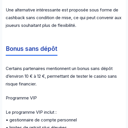
Une alternative intéressante est proposée sous forme de
cashback sans condition de mise, ce qui peut convenir aux
joueurs souhaitant plus de flexibilité.
Bonus sans dépôt
Certains partenaires mentionnent un bonus sans dépôt
d’environ 10 € à 12 €, permettant de tester le casino sans
risque financier.
Programme VIP
Le programme VIP inclut :
• gestionnaire de compte personnel
• limites de retrait plus élevées