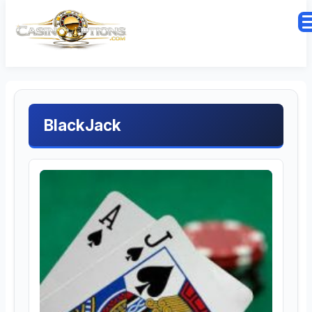
BlackJack