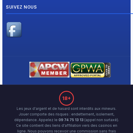
SUIVEZ NOUS
18+
Les jeux d'argent et de hasard sont interdits aux mineurs.
Jouer comporte des risques : endettement, isolement,
dépendance. Appelez le
09 74 75 13 13
(appel non surtaxé).
Ce site contient des liens d'affiliation vers des casinos en
ligne. Nous pouvons recevoir une commission sans frais