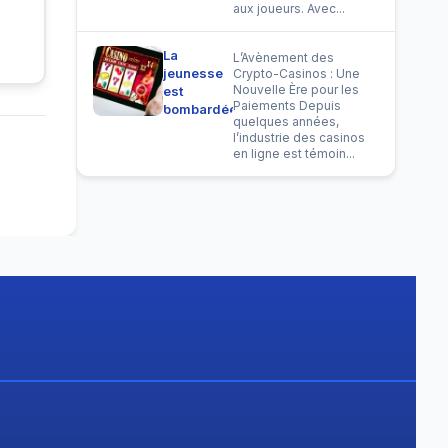
publicité
aux joueurs. Avec...
pour des
paris en
ligne
La
L’Avènement des
jeunesse
Crypto-Casinos : Une
Nouvelle Ère pour les
est
Paiements Depuis
bombardée
quelques années,
par la
l’industrie des casinos
publicité
en ligne est témoin...
pour des
paris en
ligne