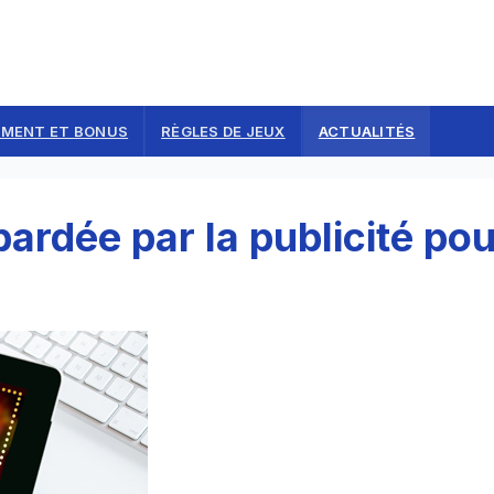
SEMENT ET BONUS
RÈGLES DE JEUX
ACTUALITÉS
ardée par la publicité pou