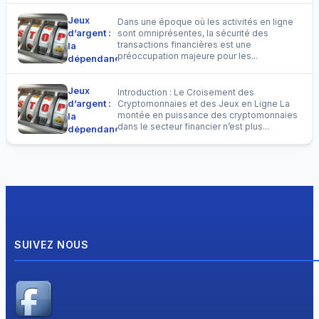
est-elle
?
responsable
Jeux
Dans une époque où les activités en ligne
de
d’argent :
sont omniprésentes, la sécurité des
multiples
transactions financières est une
la
suicides
préoccupation majeure pour les...
dépendance
au Québec
est-elle
?
responsable
Jeux
Introduction : Le Croisement des
de
d’argent :
Cryptomonnaies et des Jeux en Ligne La
multiples
montée en puissance des cryptomonnaies
la
suicides
dans le secteur financier n’est plus...
dépendance
au Québec
est-elle
?
responsable
de
multiples
suicides
au Québec
?
SUIVEZ NOUS