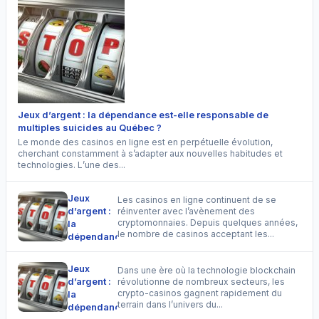
Jeux d’argent : la dépendance est-elle responsable de
multiples suicides au Québec ?
Le monde des casinos en ligne est en perpétuelle évolution,
cherchant constamment à s’adapter aux nouvelles habitudes et
technologies. L’une des...
Jeux
Les casinos en ligne continuent de se
d’argent :
réinventer avec l’avènement des
cryptomonnaies. Depuis quelques années,
la
le nombre de casinos acceptant les...
dépendance
est-elle
responsable
Jeux
Dans une ère où la technologie blockchain
de
d’argent :
révolutionne de nombreux secteurs, les
multiples
crypto-casinos gagnent rapidement du
la
suicides
terrain dans l’univers du...
dépendance
au Québec