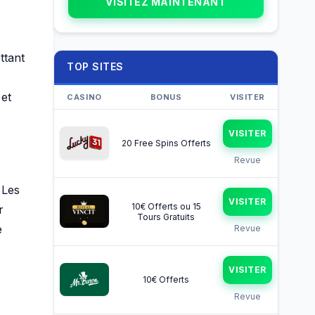
VISITEZ MAINTENANT
ttant
TOP SITES
 et
CASINO
BONUS
VISITER
VISITER
20 Free Spins Offerts
Revue
 Les
VISITER
10€ Offerts ou 15
r
Tours Gratuits
e
Revue
VISITER
10€ Offerts
Revue