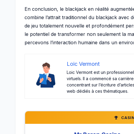
En conclusion, le blackjack en réalité augmentée
combine l’attrait traditionnel du blackjack avec
de jeu totalement nouvelle et profondément per
le potentiel de transformer non seulement la m
percevons l’interaction humaine dans un envir
Loic Vermont
Loic Vermont est un professionnel
virtuels. Il a commencé sa carrière
concentrant sur l’écriture d’articl
web dédiés à ces thématiques.
CASI