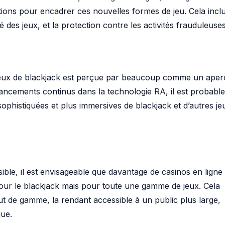
tions pour encadrer ces nouvelles formes de jeu. Cela inclu
uité des jeux, et la protection contre les activités frauduleuses
s jeux de blackjack est perçue par beaucoup comme un aper
avancements continus dans la technologie RA, il est probabl
ophistiquées et plus immersives de blackjack et d’autres je
ible, il est envisageable que davantage de casinos en ligne
our le blackjack mais pour toute une gamme de jeux. Cela
ut de gamme, la rendant accessible à un public plus large,
que.