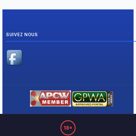
profiter de
retraits
simplifiés
?
SUIVEZ NOUS
18+