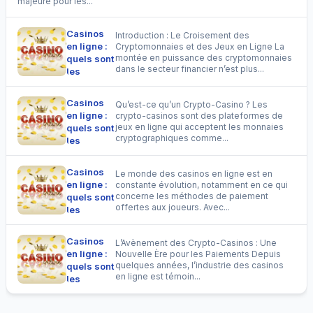
majeure pour les...
Casinos
Introduction : Le Croisement des
en ligne :
Cryptomonnaies et des Jeux en Ligne La
montée en puissance des cryptomonnaies
quels sont
dans le secteur financier n’est plus...
les
conseils
pour
Casinos
Qu’est-ce qu’un Crypto-Casino ? Les
profiter de
en ligne :
crypto-casinos sont des plateformes de
retraits
jeux en ligne qui acceptent les monnaies
quels sont
simplifiés
cryptographiques comme...
les
?
conseils
pour
Casinos
Le monde des casinos en ligne est en
profiter de
en ligne :
constante évolution, notamment en ce qui
retraits
concerne les méthodes de paiement
quels sont
simplifiés
offertes aux joueurs. Avec...
les
?
conseils
pour
Casinos
L’Avènement des Crypto-Casinos : Une
profiter de
en ligne :
Nouvelle Ère pour les Paiements Depuis
retraits
quelques années, l’industrie des casinos
quels sont
simplifiés
en ligne est témoin...
les
?
conseils
pour