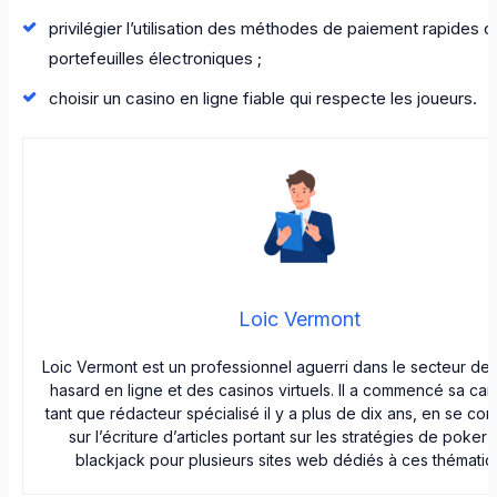
privilégier l’utilisation des méthodes de paiement rapides
portefeuilles électroniques ;
choisir un casino en ligne fiable qui respecte les joueurs.
Loic Vermont
Loic Vermont est un professionnel aguerri dans le secteur de
hasard en ligne et des casinos virtuels. Il a commencé sa car
tant que rédacteur spécialisé il y a plus de dix ans, en se con
sur l’écriture d’articles portant sur les stratégies de poker 
blackjack pour plusieurs sites web dédiés à ces thématiq