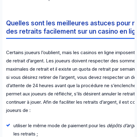
Quelles sont les meilleures astuces pour r
des retraits facilement sur un casino en lig
Certains joueurs l’oublient, mais les casinos en ligne imposent 
de retrait d’argent. Les joueurs doivent respecter des somme
maximales de retrait et il existe un quota de retrait par semain
si vous désirez retirer de l’argent, vous devez respecter un dél
d’attente de 24 heures avant que la procédure ne s’enclenche.
permet aux joueurs de réfléchir, s’ils désirent annuler le retrait 
continuer à jouer. Afin de faciliter les retraits d’argent, il est co
joueurs de :
utiliser le même mode de paiement pour les
dépôts d’arge
les retraits ;