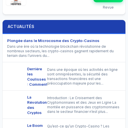
Revue
ACTUALITÉS
Plongée dans le Microcosme des Crypto-Casinos
Dans une ère où la technologie blockchain révolutionne de
nombreux secteurs, les crypto-casinos gagnent rapidement du
terrain dans l’univers du...
Derrière
Dans une époque où les activités en ligne
les
sont omniprésentes, la sécurité des
transactions financières est une
Coulisses
préoccupation majeure pour les...
: Comment
les
Casinos
La
Introduction : Le Croisement des
en Ligne
Révolution
Cryptomonnaies et des Jeux en Ligne La
Sécurisent
montée en puissance des cryptomonnaies
des
vos
dans le secteur financier n’est plus...
Cryptos
Transactions
dans les
Casinos
Le Boom
Qu’est-ce qu’un Crypto-Casino ? Les