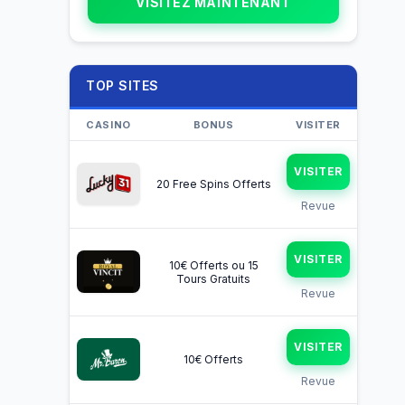
VISITEZ MAINTENANT
TOP SITES
CASINO
BONUS
VISITER
VISITER
20 Free Spins Offerts
Revue
VISITER
10€ Offerts ou 15
Tours Gratuits
Revue
VISITER
10€ Offerts
Revue