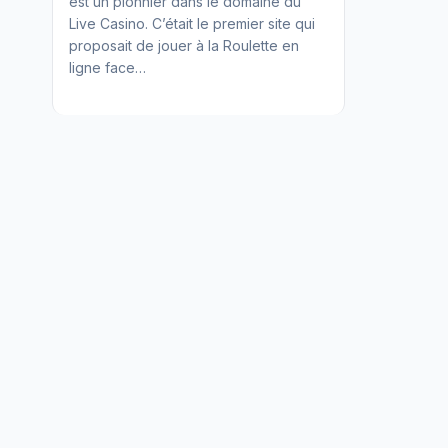
est un pionnier dans le domaine du
Live Casino. C’était le premier site qui
proposait de jouer à la Roulette en
ligne face…