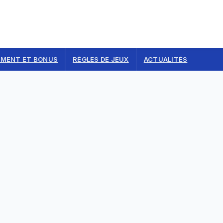
SEMENT ET BONUS
RÈGLES DE JEUX
ACTUALITÉS