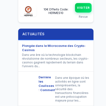
VISITER
10€ Offerts Code:
HERMES10
Revue
ACTUALITÉS
Plongée dans le Microcosme des Crypto-
Casinos
Dans une ère où la technologie blockchain
révolutionne de nombreux secteurs, les crypto-
casinos gagnent rapidement du terrain dans
l’univers du...
Derrière
Dans une époque où les
les
activités en ligne sont
omniprésentes, la
Coulisses
sécurité des
: Comment
transactions financières
les
est une préoccupation
Casinos
majeure pour les...
en Ligne