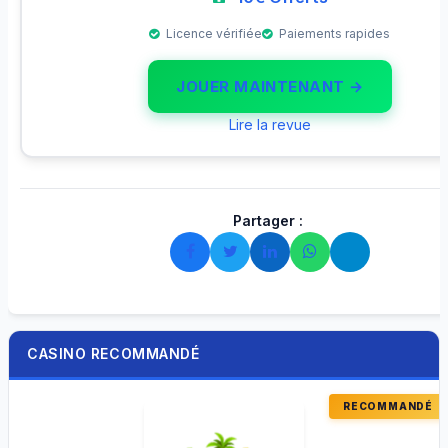
Licence vérifiée
Paiements rapides
JOUER MAINTENANT →
Lire la revue
Partager :
CASINO RECOMMANDÉ