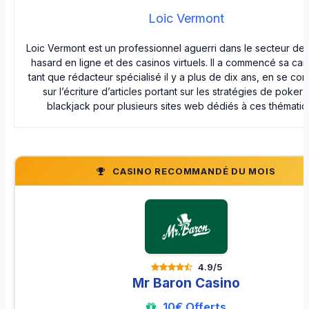
Loic Vermont
Loic Vermont est un professionnel aguerri dans le secteur de
hasard en ligne et des casinos virtuels. Il a commencé sa car
tant que rédacteur spécialisé il y a plus de dix ans, en se con
sur l’écriture d’articles portant sur les stratégies de poker 
blackjack pour plusieurs sites web dédiés à ces thématiq
CASINO RECOMMANDÉ DU MOIS
4.9/5
Mr Baron Casino
10€ Offerts