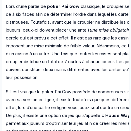
Lors d’une partie de
poker Pai Gow
classique, le croupier se 
dé à six faces afin de déterminer l’ordre dans lequel les carte
distribuées. Toutefois, avant que le croupier ne distribue les c
joueurs, ceux-ci doivent placer une ante (
une mise obligatoir
cercle qui est prévu à cet effet. Il n’est pas rare que les casin
imposent une mise minimale de faible valeur. Néanmoins, ce fai
d’un casino à un autre. Une fois que toutes les mises sont plac
croupier distribue un total de 7 cartes à chaque joueur. Les jo
doivent constituer deux mains différentes avec les cartes qu’il
leur possession.
S’il est vrai que le poker Pai Gow possède de nombreuses simi
avec sa version en ligne, il existe toutefois quelques différenc
effet, lors d’une partie en ligne vous jouez seul contre un croupi
De plus, il existe une option de jeu qui s’appelle «
House Way
permet aux joueurs d’optimiser leur jeu afin de créer les meill