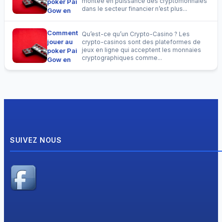
montée en puissance des cryptomonnaies
poker Pai
dans le secteur financier n’est plus...
Gow en
ligne ?
Comment
Qu’est-ce qu’un Crypto-Casino ? Les
jouer au
crypto-casinos sont des plateformes de
jeux en ligne qui acceptent les monnaies
poker Pai
cryptographiques comme...
Gow en
ligne ?
SUIVEZ NOUS