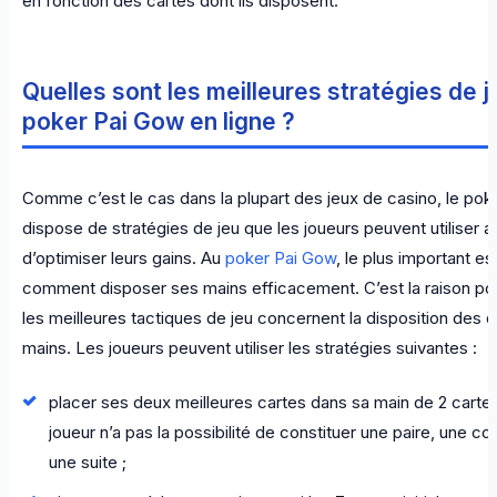
en fonction des cartes dont ils disposent.
Quelles sont les meilleures stratégies de j
poker Pai Gow en ligne ?
Comme c’est le cas dans la plupart des jeux de casino, le po
dispose de stratégies de jeu que les joueurs peuvent utiliser af
d’optimiser leurs gains. Au
poker Pai Gow
, le plus important es
comment disposer ses mains efficacement. C’est la raison pou
les meilleures tactiques de jeu concernent la disposition des d
mains. Les joueurs peuvent utiliser les stratégies suivantes :
placer ses deux meilleures cartes dans sa main de 2 cartes 
joueur n’a pas la possibilité de constituer une paire, une co
une suite ;