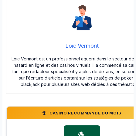
Loic Vermont
Loic Vermont est un professionnel aguerri dans le secteur de
hasard en ligne et des casinos virtuels. Il a commencé sa car
tant que rédacteur spécialisé il y a plus de dix ans, en se con
sur l’écriture d’articles portant sur les stratégies de poker 
blackjack pour plusieurs sites web dédiés à ces thématiq
CASINO RECOMMANDÉ DU MOIS