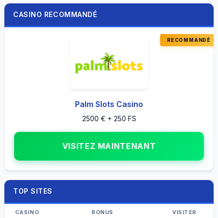
CASINO RECOMMANDÉ
Palm Slots Casino
2500 € + 250 FS
VISITEZ MAINTENANT
TOP SITES
CASINO
BONUS
VISITER