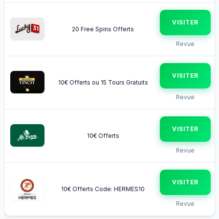
VISITER
20 Free Spins Offerts
Revue
VISITER
10€ Offerts ou 15 Tours Gratuits
Revue
VISITER
10€ Offerts
Revue
VISITER
10€ Offerts Code: HERMES10
Revue