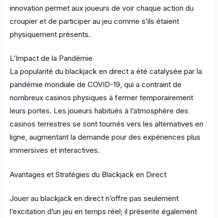
innovation permet aux joueurs de voir chaque action du
croupier et de participer au jeu comme s’ils étaient
physiquement présents.
L’Impact de la Pandémie
La popularité du blackjack en direct a été catalysée par la
pandémie mondiale de COVID-19, qui a contraint de
nombreux casinos physiques à fermer temporairement
leurs portes. Les joueurs habitués à l’atmosphère des
casinos terrestres se sont tournés vers les alternatives en
ligne, augmentant la demande pour des expériences plus
immersives et interactives.
Avantages et Stratégies du Blackjack en Direct
Jouer au blackjack en direct n’offre pas seulement
l’excitation d’un jeu en temps réel; il présente également