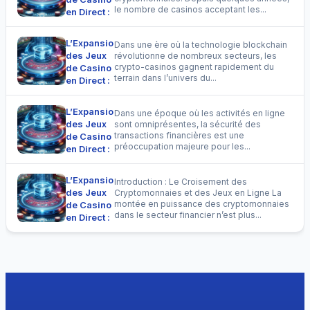
le nombre de casinos acceptant les...
en Direct :
Une
Révolution
L’Expansion
Dans une ère où la technologie blockchain
du
des Jeux
révolutionne de nombreux secteurs, les
Blackjack
crypto-casinos gagnent rapidement du
de Casino
Virtuel en
terrain dans l’univers du...
en Direct :
2023
Une
Révolution
L’Expansion
Dans une époque où les activités en ligne
du
des Jeux
sont omniprésentes, la sécurité des
Blackjack
transactions financières est une
de Casino
Virtuel en
préoccupation majeure pour les...
en Direct :
2023
Une
Révolution
L’Expansion
Introduction : Le Croisement des
du
des Jeux
Cryptomonnaies et des Jeux en Ligne La
Blackjack
montée en puissance des cryptomonnaies
de Casino
Virtuel en
dans le secteur financier n’est plus...
en Direct :
2023
Une
Révolution
du
Blackjack
Virtuel en
2023