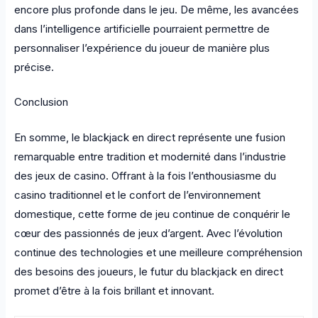
encore plus profonde dans le jeu. De même, les avancées
dans l’intelligence artificielle pourraient permettre de
personnaliser l’expérience du joueur de manière plus
précise.
Conclusion
En somme, le blackjack en direct représente une fusion
remarquable entre tradition et modernité dans l’industrie
des jeux de casino. Offrant à la fois l’enthousiasme du
casino traditionnel et le confort de l’environnement
domestique, cette forme de jeu continue de conquérir le
cœur des passionnés de jeux d’argent. Avec l’évolution
continue des technologies et une meilleure compréhension
des besoins des joueurs, le futur du blackjack en direct
promet d’être à la fois brillant et innovant.