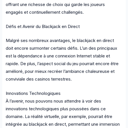
offrant une richesse de choix qui garde les joueurs
engagés et continuellement challengés.
Défis et Avenir du Blackjack en Direct
Malgré ses nombreux avantages, le blackjack en direct
doit encore surmonter certains défis. L’un des principaux
est la dépendance à une connexion Internet stable et
rapide. De plus, l’aspect social du jeu pourrait encore être
amélioré, pour mieux recréer l’ambiance chaleureuse et
conviviale des casinos terrestres.
Innovations Technologiques
À l’avenir, nous pouvons nous attendre à voir des
innovations technologiques plus poussées dans ce
domaine. La réalité virtuelle, par exemple, pourrait être
intégrée au blackjack en direct, permettant une immersion