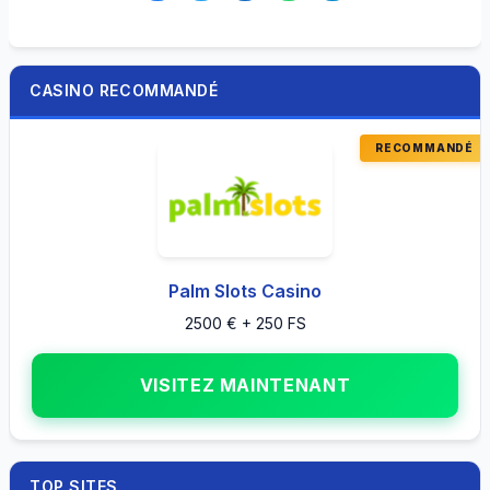
CASINO RECOMMANDÉ
Palm Slots Casino
2500 € + 250 FS
VISITEZ MAINTENANT
TOP SITES