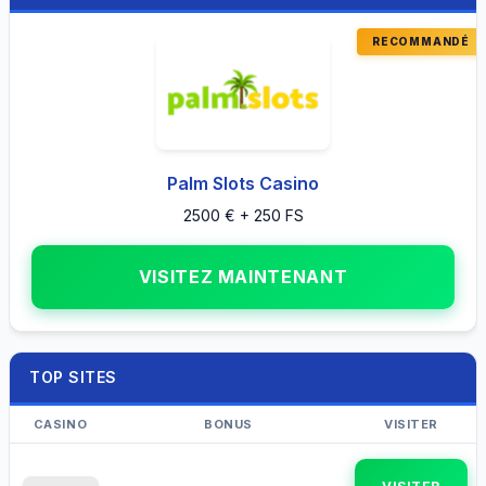
Palm Slots Casino
2500 € + 250 FS
VISITEZ MAINTENANT
TOP SITES
CASINO
BONUS
VISITER