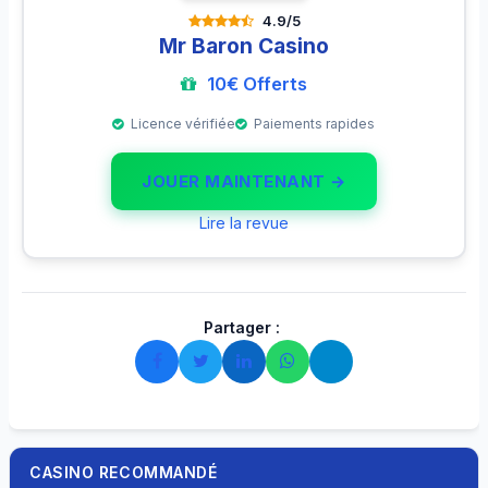
4.9/5
Mr Baron Casino
10€ Offerts
Licence vérifiée
Paiements rapides
JOUER MAINTENANT →
Lire la revue
Partager :
CASINO RECOMMANDÉ