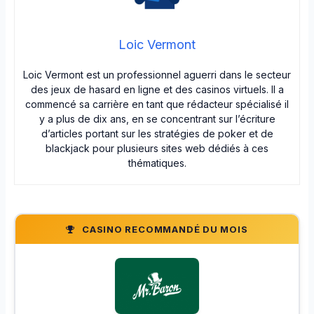
Loic Vermont
Loic Vermont est un professionnel aguerri dans le secteur
des jeux de hasard en ligne et des casinos virtuels. Il a
commencé sa carrière en tant que rédacteur spécialisé il
y a plus de dix ans, en se concentrant sur l’écriture
d’articles portant sur les stratégies de poker et de
blackjack pour plusieurs sites web dédiés à ces
thématiques.
CASINO RECOMMANDÉ DU MOIS