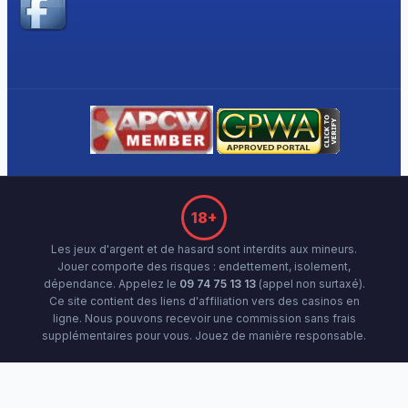
18+
Les jeux d'argent et de hasard sont interdits aux mineurs.
Jouer comporte des risques : endettement, isolement,
dépendance. Appelez le
09 74 75 13 13
(appel non surtaxé).
Ce site contient des liens d'affiliation vers des casinos en
ligne. Nous pouvons recevoir une commission sans frais
supplémentaires pour vous. Jouez de manière responsable.