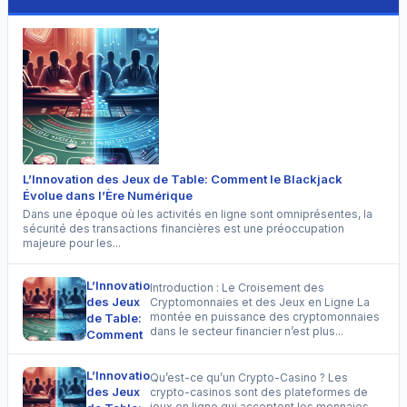
L’Innovation des Jeux de Table: Comment le Blackjack
Évolue dans l’Ère Numérique
Dans une époque où les activités en ligne sont omniprésentes, la
sécurité des transactions financières est une préoccupation
majeure pour les...
L’Innovation
Introduction : Le Croisement des
des Jeux
Cryptomonnaies et des Jeux en Ligne La
montée en puissance des cryptomonnaies
de Table:
dans le secteur financier n’est plus...
Comment
le
Blackjack
L’Innovation
Qu’est-ce qu’un Crypto-Casino ? Les
Évolue
des Jeux
crypto-casinos sont des plateformes de
dans l’Ère
jeux en ligne qui acceptent les monnaies