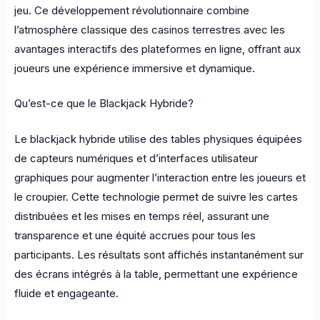
jeu. Ce développement révolutionnaire combine
l’atmosphère classique des casinos terrestres avec les
avantages interactifs des plateformes en ligne, offrant aux
joueurs une expérience immersive et dynamique.
Qu’est-ce que le Blackjack Hybride?
Le blackjack hybride utilise des tables physiques équipées
de capteurs numériques et d’interfaces utilisateur
graphiques pour augmenter l’interaction entre les joueurs et
le croupier. Cette technologie permet de suivre les cartes
distribuées et les mises en temps réel, assurant une
transparence et une équité accrues pour tous les
participants. Les résultats sont affichés instantanément sur
des écrans intégrés à la table, permettant une expérience
fluide et engageante.