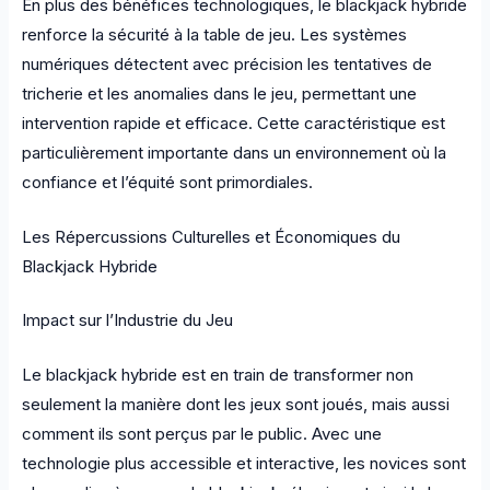
En plus des bénéfices technologiques, le blackjack hybride
renforce la sécurité à la table de jeu. Les systèmes
numériques détectent avec précision les tentatives de
tricherie et les anomalies dans le jeu, permettant une
intervention rapide et efficace. Cette caractéristique est
particulièrement importante dans un environnement où la
confiance et l’équité sont primordiales.
Les Répercussions Culturelles et Économiques du
Blackjack Hybride
Impact sur l’Industrie du Jeu
Le blackjack hybride est en train de transformer non
seulement la manière dont les jeux sont joués, mais aussi
comment ils sont perçus par le public. Avec une
technologie plus accessible et interactive, les novices sont