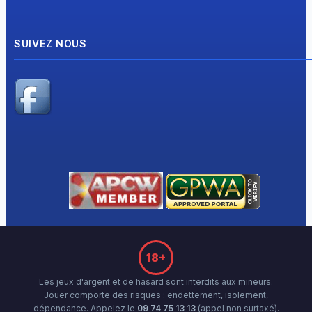
SUIVEZ NOUS
18+
Les jeux d'argent et de hasard sont interdits aux mineurs.
Jouer comporte des risques : endettement, isolement,
dépendance. Appelez le
09 74 75 13 13
(appel non surtaxé).