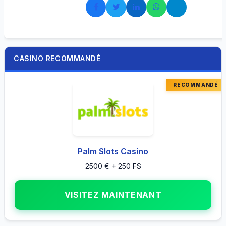
CASINO RECOMMANDÉ
Palm Slots Casino
2500 € + 250 FS
VISITEZ MAINTENANT