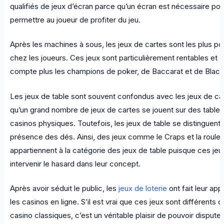
qualifiés de jeux d’écran parce qu’un écran est nécessaire pou
permettre au joueur de profiter du jeu.
Après les machines à sous, les jeux de cartes sont les plus po
chez les joueurs. Ces jeux sont particulièrement rentables et 
compte plus les champions de poker, de Baccarat et de Black
Les jeux de table sont souvent confondus avec les jeux de ca
qu’un grand nombre de jeux de cartes se jouent sur des tables
casinos physiques. Toutefois, les jeux de table se distinguent 
présence des dés. Ainsi, des jeux comme le Craps et la roulet
appartiennent à la catégorie des jeux de table puisque ces jeu
intervenir le hasard dans leur concept.
Après avoir séduit le public, les
jeux de loterie
ont fait leur appa
les casinos en ligne. S’il est vrai que ces jeux sont différents 
casino classiques, c’est un véritable plaisir de pouvoir disputer