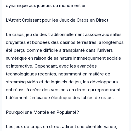
dynamique aux joueurs du monde entier.
L’Attrait Croissant pour les Jeux de Craps en Direct
Le craps, jeu de dés traditionnellement associé aux salles
bruyantes et bondées des casinos terrestres, a longtemps
été perçu comme difficile à transplanté dans l’univers
numérique en raison de sa nature intrinsèquement sociale
et interactive. Cependant, avec les avancées
technologiques récentes, notamment en matière de
streaming vidéo et de logiciels de jeu, les développeurs
ont réussi à créer des versions en direct qui reproduisent
fidèlement l’ambiance électrique des tables de craps.
Pourquoi une Montée en Popularité?
Les jeux de craps en direct attirent une clientèle variée,