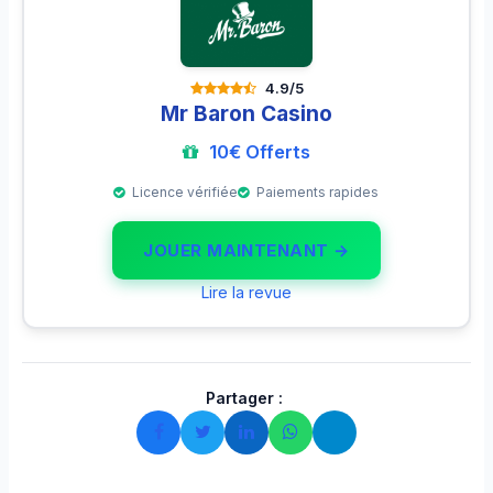
4.9/5
Mr Baron Casino
10€ Offerts
Licence vérifiée
Paiements rapides
JOUER MAINTENANT →
Lire la revue
Partager :