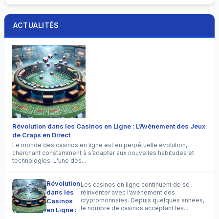
ACTUALITÉS
Révolution dans les Casinos en Ligne : L’Avènement des Jeux
de Craps en Direct
Le monde des casinos en ligne est en perpétuelle évolution,
cherchant constamment à s’adapter aux nouvelles habitudes et
technologies. L’une des...
Révolution
Les casinos en ligne continuent de se
dans les
réinventer avec l’avènement des
cryptomonnaies. Depuis quelques années,
Casinos
le nombre de casinos acceptant les...
en Ligne :
L’Avènement