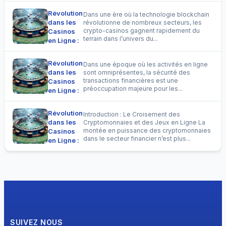
des Jeux
Révolution
Dans une ère où la technologie blockchain
de Craps
dans les
révolutionne de nombreux secteurs, les
en Direct
crypto-casinos gagnent rapidement du
Casinos
terrain dans l’univers du...
en Ligne :
L’Avènement
des Jeux
Révolution
Dans une époque où les activités en ligne
de Craps
dans les
sont omniprésentes, la sécurité des
en Direct
transactions financières est une
Casinos
préoccupation majeure pour les...
en Ligne :
L’Avènement
des Jeux
Révolution
Introduction : Le Croisement des
de Craps
dans les
Cryptomonnaies et des Jeux en Ligne La
en Direct
montée en puissance des cryptomonnaies
Casinos
dans le secteur financier n’est plus...
en Ligne :
L’Avènement
des Jeux
de Craps
en Direct
SUIVEZ NOUS