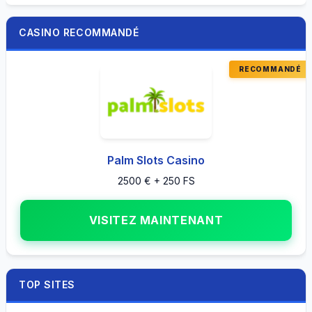
CASINO RECOMMANDÉ
Palm Slots Casino
2500 € + 250 FS
VISITEZ MAINTENANT
TOP SITES