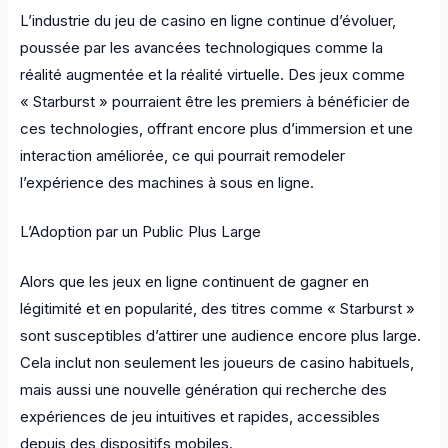
L’industrie du jeu de casino en ligne continue d’évoluer,
poussée par les avancées technologiques comme la
réalité augmentée et la réalité virtuelle. Des jeux comme
« Starburst » pourraient être les premiers à bénéficier de
ces technologies, offrant encore plus d’immersion et une
interaction améliorée, ce qui pourrait remodeler
l’expérience des machines à sous en ligne.
L’Adoption par un Public Plus Large
Alors que les jeux en ligne continuent de gagner en
légitimité et en popularité, des titres comme « Starburst »
sont susceptibles d’attirer une audience encore plus large.
Cela inclut non seulement les joueurs de casino habituels,
mais aussi une nouvelle génération qui recherche des
expériences de jeu intuitives et rapides, accessibles
depuis des dispositifs mobiles.