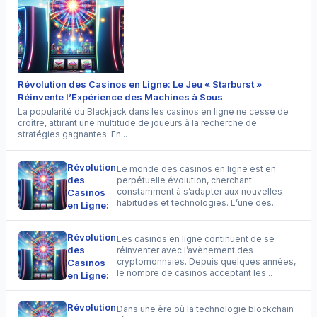
Révolution des Casinos en Ligne: Le Jeu « Starburst »
Réinvente l’Expérience des Machines à Sous
La popularité du Blackjack dans les casinos en ligne ne cesse de
croître, attirant une multitude de joueurs à la recherche de
stratégies gagnantes. En...
Révolution
Le monde des casinos en ligne est en
des
perpétuelle évolution, cherchant
constamment à s’adapter aux nouvelles
Casinos
habitudes et technologies. L’une des...
en Ligne:
Le Jeu
« Starburst »
Révolution
Les casinos en ligne continuent de se
Réinvente
des
réinventer avec l’avènement des
l’Expérience
cryptomonnaies. Depuis quelques années,
Casinos
des
le nombre de casinos acceptant les...
en Ligne:
Machines
Le Jeu
à Sous
« Starburst »
Révolution
Dans une ère où la technologie blockchain
Réinvente