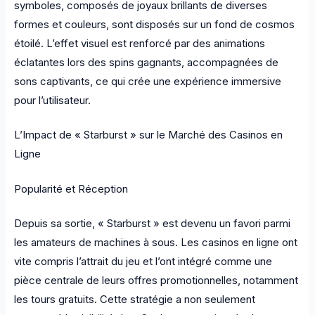
symboles, composés de joyaux brillants de diverses
formes et couleurs, sont disposés sur un fond de cosmos
étoilé. L’effet visuel est renforcé par des animations
éclatantes lors des spins gagnants, accompagnées de
sons captivants, ce qui crée une expérience immersive
pour l’utilisateur.
L’Impact de « Starburst » sur le Marché des Casinos en
Ligne
Popularité et Réception
Depuis sa sortie, « Starburst » est devenu un favori parmi
les amateurs de machines à sous. Les casinos en ligne ont
vite compris l’attrait du jeu et l’ont intégré comme une
pièce centrale de leurs offres promotionnelles, notamment
les tours gratuits. Cette stratégie a non seulement