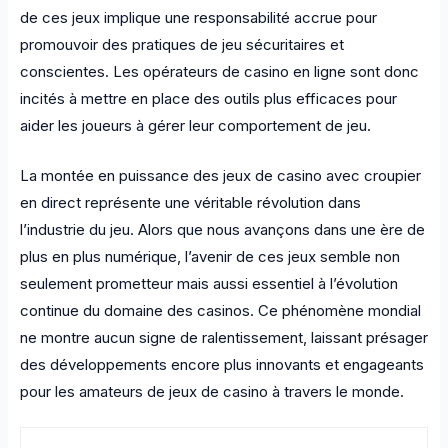
de ces jeux implique une responsabilité accrue pour
promouvoir des pratiques de jeu sécuritaires et
conscientes. Les opérateurs de casino en ligne sont donc
incités à mettre en place des outils plus efficaces pour
aider les joueurs à gérer leur comportement de jeu.
La montée en puissance des jeux de casino avec croupier
en direct représente une véritable révolution dans
l’industrie du jeu. Alors que nous avançons dans une ère de
plus en plus numérique, l’avenir de ces jeux semble non
seulement prometteur mais aussi essentiel à l’évolution
continue du domaine des casinos. Ce phénomène mondial
ne montre aucun signe de ralentissement, laissant présager
des développements encore plus innovants et engageants
pour les amateurs de jeux de casino à travers le monde.