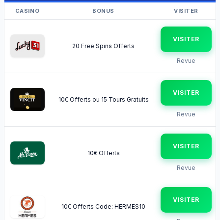
CASINO
BONUS
VISITER
VISITER
20 Free Spins Offerts
Revue
VISITER
10€ Offerts ou 15 Tours Gratuits
Revue
VISITER
10€ Offerts
Revue
VISITER
10€ Offerts Code: HERMES10