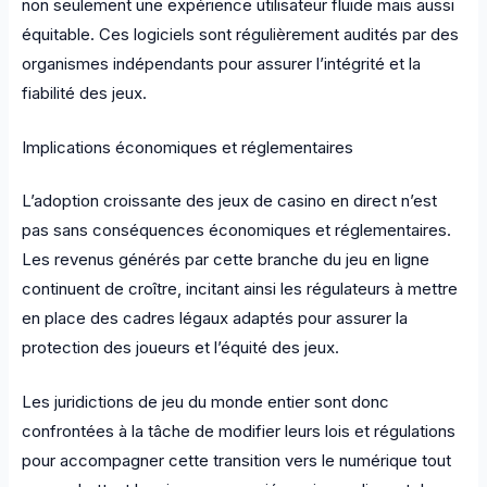
non seulement une expérience utilisateur fluide mais aussi
équitable. Ces logiciels sont régulièrement audités par des
organismes indépendants pour assurer l’intégrité et la
fiabilité des jeux.
Implications économiques et réglementaires
L’adoption croissante des jeux de casino en direct n’est
pas sans conséquences économiques et réglementaires.
Les revenus générés par cette branche du jeu en ligne
continuent de croître, incitant ainsi les régulateurs à mettre
en place des cadres légaux adaptés pour assurer la
protection des joueurs et l’équité des jeux.
Les juridictions de jeu du monde entier sont donc
confrontées à la tâche de modifier leurs lois et régulations
pour accompagner cette transition vers le numérique tout