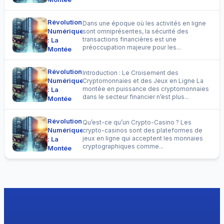
Impressionnante
des Jeux
Révolution
Dans une époque où les activités en ligne
de Casino
Numérique
sont omniprésentes, la sécurité des
avec
transactions financières est une
: La
Croupier
préoccupation majeure pour les...
Montée
en Direct
Impressionnante
des Jeux
Révolution
Introduction : Le Croisement des
de Casino
Numérique
Cryptomonnaies et des Jeux en Ligne La
avec
montée en puissance des cryptomonnaies
: La
Croupier
dans le secteur financier n’est plus...
Montée
en Direct
Impressionnante
des Jeux
Révolution
Qu’est-ce qu’un Crypto-Casino ? Les
de Casino
Numérique
crypto-casinos sont des plateformes de
avec
jeux en ligne qui acceptent les monnaies
: La
Croupier
cryptographiques comme...
Montée
en Direct
Impressionnante
des Jeux
de Casino
avec
Croupier
en Direct