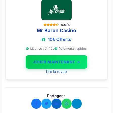
4.9/5
Mr Baron Casino
10€ Offerts
Licence vérifiée
Paiements rapides
JOUER MAINTENANT →
Lire la revue
Partager :