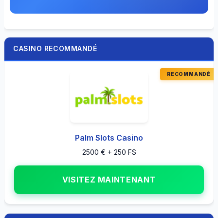
CASINO RECOMMANDÉ
Palm Slots Casino
2500 € + 250 FS
VISITEZ MAINTENANT