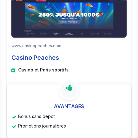
www.casinopeaches.com
Casino Peaches
Casino et Paris sportifs
AVANTAGES
Bonus sans depot
Promotions journalières