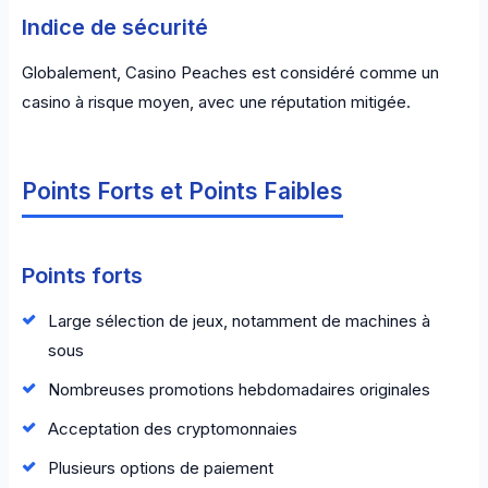
Indice de sécurité
Globalement, Casino Peaches est considéré comme un
casino à risque moyen, avec une réputation mitigée.
Points Forts et Points Faibles
Points forts
Large sélection de jeux, notamment de machines à
sous
Nombreuses promotions hebdomadaires originales
Acceptation des cryptomonnaies
Plusieurs options de paiement