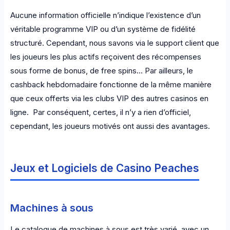
Aucune information officielle n’indique l’existence d’un
véritable programme VIP ou d’un système de fidélité
structuré. Cependant, nous savons via le support client que
les joueurs les plus actifs reçoivent des récompenses
sous forme de bonus, de free spins… Par ailleurs, le
cashback hebdomadaire fonctionne de la même manière
que ceux offerts via les clubs VIP des autres casinos en
ligne. Par conséquent, certes, il n’y a rien d’officiel,
cependant, les joueurs motivés ont aussi des avantages.
Jeux et Logiciels de Casino Peaches
Machines à sous
Le catalogue de machines à sous est très varié, avec un