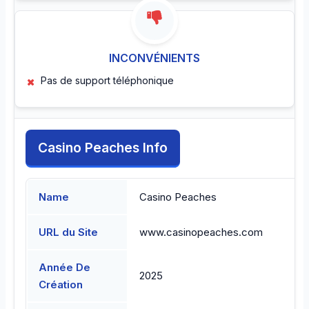
INCONVÉNIENTS
Pas de support téléphonique
Casino Peaches Info
Name
Casino Peaches
URL du Site
www.casinopeaches.com
Année De
2025
Création