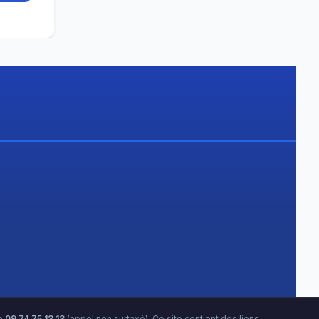
le
09 74 75 13 13
(appel non surtaxé). Ce site contient des liens