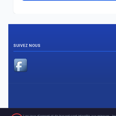
SUIVEZ NOUS
Les jeux d'argent et de hasard sont interdits aux mineurs. 