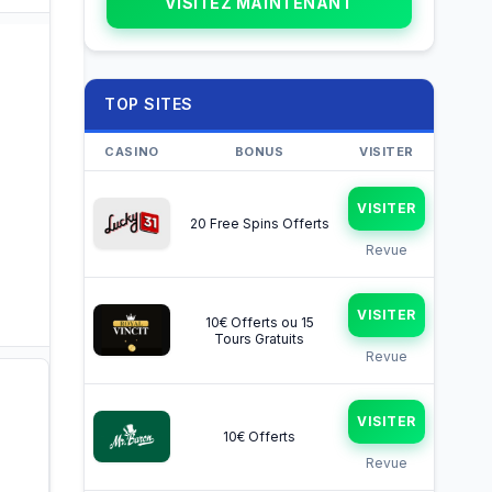
VISITEZ MAINTENANT
TOP SITES
CASINO
BONUS
VISITER
VISITER
20 Free Spins Offerts
Revue
VISITER
10€ Offerts ou 15
Tours Gratuits
Revue
VISITER
10€ Offerts
Revue