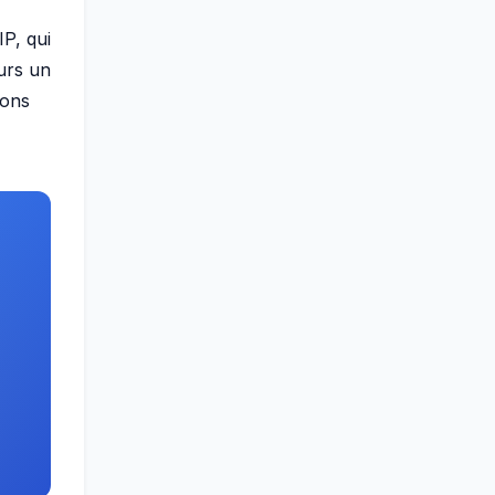
P, qui
urs un
ions