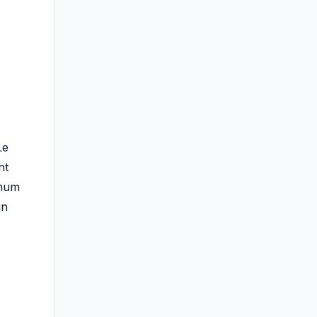
Le
nt
imum
un