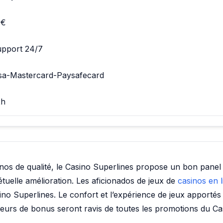
0€
pport 24/7
sa-Mastercard-Paysafecard
2h
nos de qualité, le Casino Superlines propose un bon panel
tuelle amélioration. Les aficionados de jeux de
casinos en l
ino Superlines. Le confort et l’expérience de jeux apportés
ateurs de bonus seront ravis de toutes les promotions du Ca