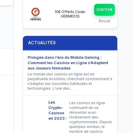
VISITER
10€ Offerts Code:
HERMES10
Revue
ACTUALITÉS
Plongée dans l’ère du Mobile Gaming :
Comment les Casinos en Ligne s’Adaptent
aux Joueurs Nomades
Le monde des casinos en ligne est en
perpétuelle évolution, cherchant constamment à
s’adapter aux nouvelles habitudes et
technologies. L’une des...
Les
Les casinos en ligne
Crypto-
continuent de se
réinventer avec
Casinos
l’avènement des
en 2023 :
cryptomonnaies. Depuis
Quels
quelques années, le
Changements
nombre de casinos