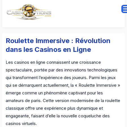
Roulette Immersive : Révolution
dans les Casinos en Ligne
Les casinos en ligne connaissent une croissance
spectaculaire, portée par des innovations technologiques
qui transforment l’expérience des joueurs. Parmi les jeux
qui se démarquent actuellement, la « Roulette Immersive »
émerge comme un phénomène captivant pour les
amateurs de paris. Cette version modernisée de la roulette
classique offre une expérience plus dynamique et
engageante, faisant d’elle la nouvelle coqueluche des
casinos virtuels.