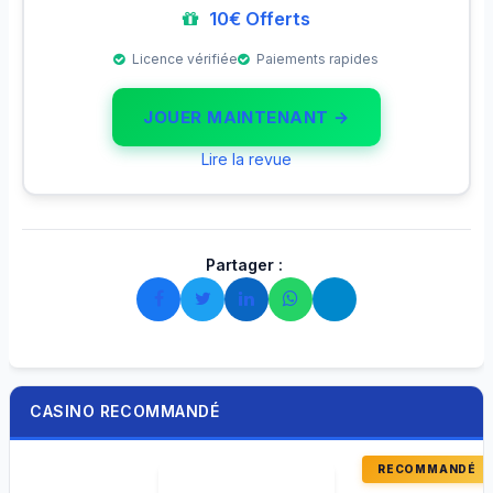
10€ Offerts
Licence vérifiée
Paiements rapides
JOUER MAINTENANT →
Lire la revue
Partager :
CASINO RECOMMANDÉ