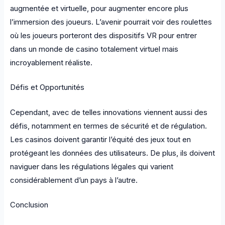
augmentée et virtuelle, pour augmenter encore plus
l’immersion des joueurs. L’avenir pourrait voir des roulettes
où les joueurs porteront des dispositifs VR pour entrer
dans un monde de casino totalement virtuel mais
incroyablement réaliste.
Défis et Opportunités
Cependant, avec de telles innovations viennent aussi des
défis, notamment en termes de sécurité et de régulation.
Les casinos doivent garantir l’équité des jeux tout en
protégeant les données des utilisateurs. De plus, ils doivent
naviguer dans les régulations légales qui varient
considérablement d’un pays à l’autre.
Conclusion