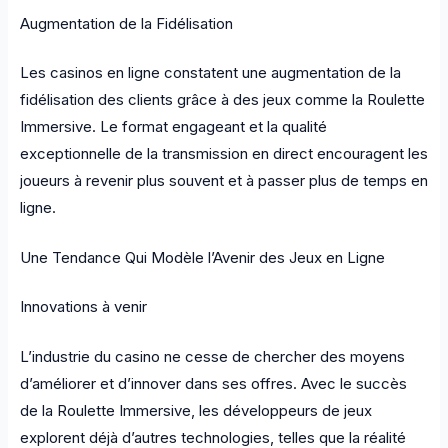
Augmentation de la Fidélisation
Les casinos en ligne constatent une augmentation de la
fidélisation des clients grâce à des jeux comme la Roulette
Immersive. Le format engageant et la qualité
exceptionnelle de la transmission en direct encouragent les
joueurs à revenir plus souvent et à passer plus de temps en
ligne.
Une Tendance Qui Modèle l’Avenir des Jeux en Ligne
Innovations à venir
L’industrie du casino ne cesse de chercher des moyens
d’améliorer et d’innover dans ses offres. Avec le succès
de la Roulette Immersive, les développeurs de jeux
explorent déjà d’autres technologies, telles que la réalité