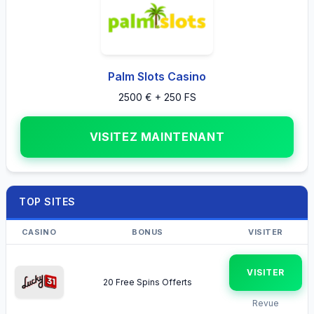
Palm Slots Casino
2500 € + 250 FS
VISITEZ MAINTENANT
TOP SITES
CASINO
BONUS
VISITER
VISITER
20 Free Spins Offerts
Revue