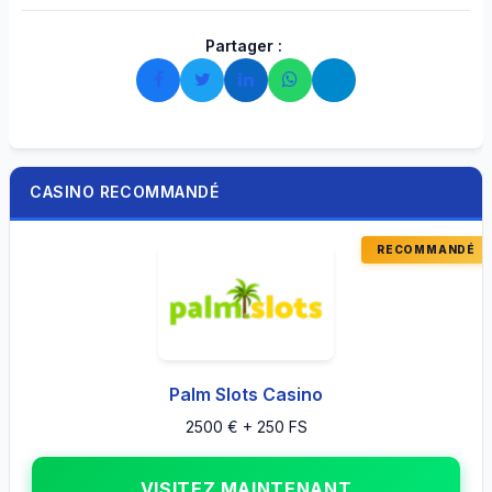
Partager :
CASINO RECOMMANDÉ
Palm Slots Casino
2500 € + 250 FS
VISITEZ MAINTENANT