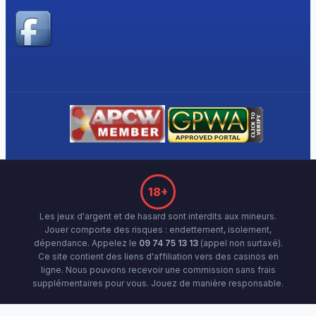
18+
Les jeux d'argent et de hasard sont interdits aux mineurs.
Jouer comporte des risques : endettement, isolement,
dépendance. Appelez le
09 74 75 13 13
(appel non surtaxé).
Ce site contient des liens d'affiliation vers des casinos en
ligne. Nous pouvons recevoir une commission sans frais
supplémentaires pour vous. Jouez de manière responsable.