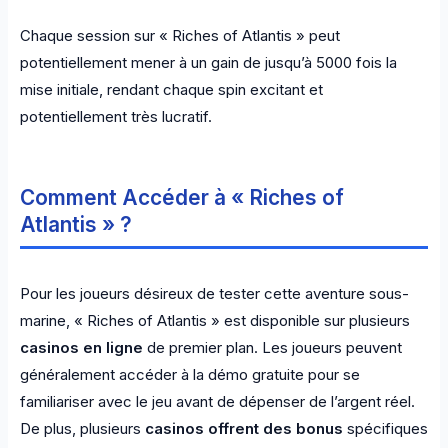
Chaque session sur « Riches of Atlantis » peut
potentiellement mener à un gain de jusqu’à 5000 fois la
mise initiale, rendant chaque spin excitant et
potentiellement très lucratif.
Comment Accéder à « Riches of
Atlantis » ?
Pour les joueurs désireux de tester cette aventure sous-
marine, « Riches of Atlantis » est disponible sur plusieurs
casinos en ligne
de premier plan. Les joueurs peuvent
généralement accéder à la démo gratuite pour se
familiariser avec le jeu avant de dépenser de l’argent réel.
De plus, plusieurs
casinos offrent des bonus
spécifiques