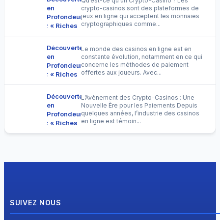
Qu’est-ce qu’un Crypto-Casino ? Les
la
en
crypto-casinos sont des plateformes de
Nouvelle
jeux en ligne qui acceptent les monnaies
Profondeur
Slot
cryptographiques comme...
: « Riches
Immergeante
of
Atlantis »,
Découverte
Le monde des casinos en ligne est en
la
en
constante évolution, notamment en ce qui
Nouvelle
concerne les méthodes de paiement
Profondeur
Slot
offertes aux joueurs. Avec...
: « Riches
Immergeante
of
Atlantis »,
Découverte
L’Avènement des Crypto-Casinos : Une
la
en
Nouvelle Ère pour les Paiements Depuis
Nouvelle
quelques années, l’industrie des casinos
Profondeur
Slot
en ligne est témoin...
: « Riches
Immergeante
of
Atlantis »,
la
Nouvelle
Slot
Immergeante
SUIVEZ NOUS