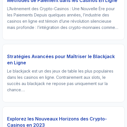
Méthodes de Paiement dans les Casinos En Ligne
L’Avènement des Crypto-Casinos : Une Nouvelle Ère pour
les Paiements Depuis quelques années, l’industrie des
casinos en ligne est témoin d’une révolution silencieuse
mais profonde : l’intégration des crypto-monnaies comme…
Stratégies Avancées pour Maîtriser le Blackjack
en Ligne
Le blackjack est un des jeux de table les plus populaires
dans les casinos en ligne. Contrairement aux slots, le
succès au blackjack ne repose pas uniquement sur la
chance….
Explorez les Nouveaux Horizons des Crypto-
Casinos en 2023