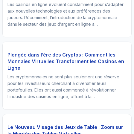
Les casinos en ligne évoluent constamment pour s’adapter
aux nouvelles technologies et aux préférences des
joueurs. Récemment, l’introduction de la cryptomonnaie
dans le secteur des jeux d’argent en ligne a…
Plongée dans l’ère des Cryptos : Comment les
Monnaies Virtuelles Transforment les Casinos en
Ligne
Les cryptomonnaies ne sont plus seulement une réserve
pour les investisseurs cherchant à diversifier leurs
portefeuilles. Elles ont aussi commencé à révolutionner
l’industrie des casinos en ligne, offrant à la…
Le Nouveau Visage des Jeux de Table : Zoom sur
la Montée des Tables Virtuelles