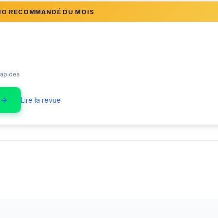
NO RECOMMANDÉ DU MOIS
rapides
 →
Lire la revue