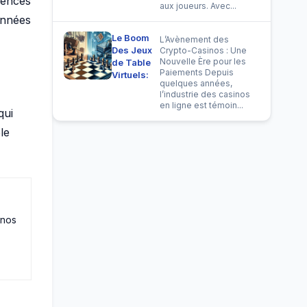
iences
Tradition
aux joueurs. Avec...
et
données
Innovation
Le Boom
L’Avènement des
Des Jeux
Crypto-Casinos : Une
Nouvelle Ère pour les
de Table
Paiements Depuis
Virtuels:
quelques années,
Entre
l’industrie des casinos
Tradition
en ligne est témoin...
qui
et
Innovation
le
inos