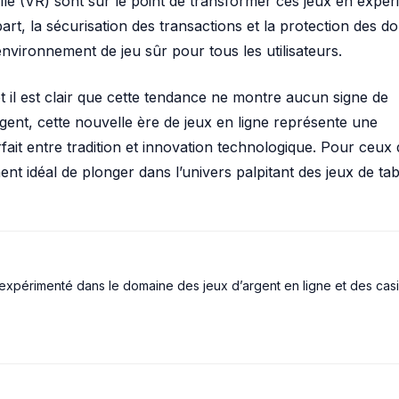
elle (VR) sont sur le point de transformer ces jeux en expér
part, la sécurisation des transactions et la protection des 
nvironnement de jeu sûr pour tous les utilisateurs.
et il est clair que cette tendance ne montre aucun signe de
gent, cette nouvelle ère de jeux en ligne représente une
fait entre tradition et innovation technologique. Pour ceux 
nt idéal de plonger dans l’univers palpitant des jeux de tab
 expérimenté dans le domaine des jeux d’argent en ligne et des cas