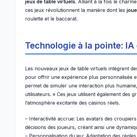
jeux de table virtuels
. Alliant à la fois le char
ces jeux révolutionnent la manière dont les
jou
roulette et le baccarat.
Technologie à la pointe: IA
Les nouveaux jeux de table virtuels intègrent des t
pour offrir une expérience plus personnalisée e
permet de simuler une interaction plus humaine, re
utilisateurs. » Ces jeux utilisent également des
l’atmosphère excitante des casinos réels.
– Interactivité accrue: Les avatars des croupier
décisions des joueurs, créant ainsi une dynamiqu
– Personnalisation du jeu: Adaptation des règles