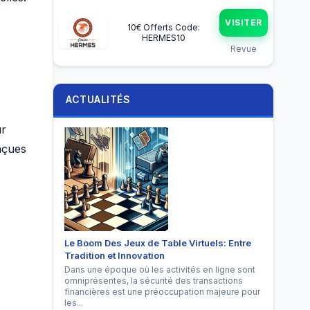
VISITER
10€ Offerts Code:
HERMES10
Revue
ACTUALITÉS
ur
nçues
Le Boom Des Jeux de Table Virtuels: Entre
Tradition et Innovation
Dans une époque où les activités en ligne sont
omniprésentes, la sécurité des transactions
financières est une préoccupation majeure pour
les...