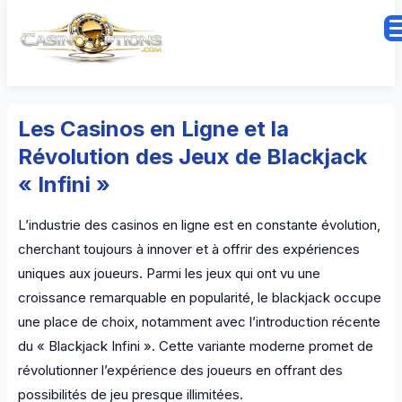
Les Casinos en Ligne et la
Révolution des Jeux de Blackjack
« Infini »
L’industrie des casinos en ligne est en constante évolution,
cherchant toujours à innover et à offrir des expériences
uniques aux joueurs. Parmi les jeux qui ont vu une
croissance remarquable en popularité, le blackjack occupe
une place de choix, notamment avec l’introduction récente
du « Blackjack Infini ». Cette variante moderne promet de
révolutionner l’expérience des joueurs en offrant des
possibilités de jeu presque illimitées.