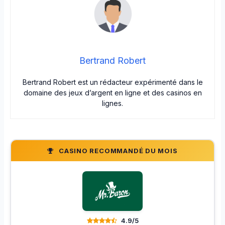
Bertrand Robert
Bertrand Robert est un rédacteur expérimenté dans le
domaine des jeux d’argent en ligne et des casinos en
lignes.
CASINO RECOMMANDÉ DU MOIS
4.9/5