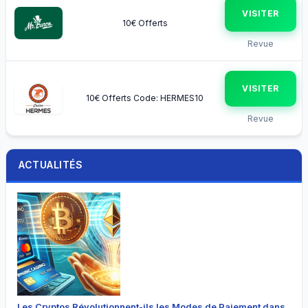
VISITER
10€ Offerts
Revue
VISITER
10€ Offerts Code: HERMES10
Revue
ACTUALITÉS
Les Cryptos Révolutionnent-ils les Modes de Paiement dans