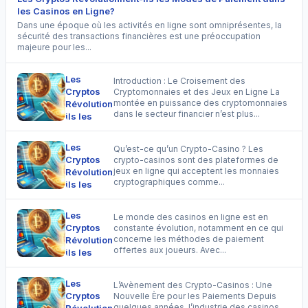
les Casinos en Ligne?
Dans une époque où les activités en ligne sont omniprésentes, la
sécurité des transactions financières est une préoccupation
majeure pour les...
Les
Introduction : Le Croisement des
Cryptos
Cryptomonnaies et des Jeux en Ligne La
montée en puissance des cryptomonnaies
Révolutionnent-
dans le secteur financier n’est plus...
ils les
Modes de
Paiement
Les
Qu’est-ce qu’un Crypto-Casino ? Les
dans les
Cryptos
crypto-casinos sont des plateformes de
Casinos
jeux en ligne qui acceptent les monnaies
Révolutionnent-
en Ligne?
cryptographiques comme...
ils les
Modes de
Paiement
Les
Le monde des casinos en ligne est en
dans les
Cryptos
constante évolution, notamment en ce qui
Casinos
concerne les méthodes de paiement
Révolutionnent-
en Ligne?
offertes aux joueurs. Avec...
ils les
Modes de
Paiement
Les
L’Avènement des Crypto-Casinos : Une
dans les
Cryptos
Nouvelle Ère pour les Paiements Depuis
Casinos
quelques années, l’industrie des casinos