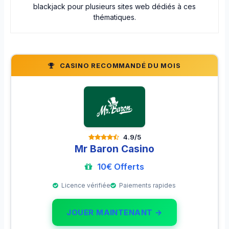
blackjack pour plusieurs sites web dédiés à ces
thématiques.
CASINO RECOMMANDÉ DU MOIS
4.9/5
Mr Baron Casino
10€ Offerts
Licence vérifiée
Paiements rapides
JOUER MAINTENANT →