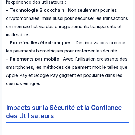
l’expérience des utilisateurs :
–
Technologie Blockchain
: Non seulement pour les
cryptomonnaies, mais aussi pour sécuriser les transactions
en monnaie fiat via des enregistrements transparents et
inaltérables.
–
Portefeuilles électroniques
: Des innovations comme
les paiements biométriques pour renforcer la sécurité.
–
Paiements par mobile
: Avec l’utilisation croissante des
smartphones, les méthodes de paiement mobile telles que
Apple Pay et Google Pay gagnent en popularité dans les
casinos en ligne.
Impacts sur la Sécurité et la Confiance
des Utilisateurs