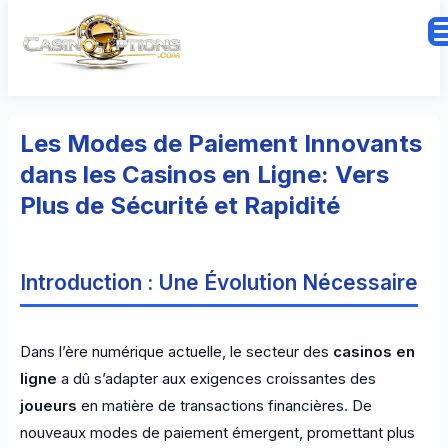
Les Modes de Paiement Innovants
dans les Casinos en Ligne: Vers
Plus de Sécurité et Rapidité
Introduction : Une Évolution Nécessaire
Dans l’ère numérique actuelle, le secteur des
casinos en
ligne
a dû s’adapter aux exigences croissantes des
joueurs
en matière de transactions financières. De
nouveaux modes de paiement émergent, promettant plus