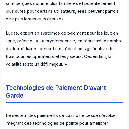
sont perçues comme plus familières et potentiellement
plus sûres pour certains utilisateurs, elles peuvent parfois
être plus lentes et coûteuses.
Lucas, expert en systèmes de paiement pour les jeux en
ligne, précise : « La cryptomonnaie, en réduisant le nombre
d’intermédiaires, permet une réduction significative des
frais pour les opérateurs et les joueurs. Cependant, la
volatilité reste un défi majeur. »
Technologies de Paiement D’avant-
Garde
Le secteur des paiements de casino ne cesse d’évoluer,
intégrant des technologies de pointe pour améliorer