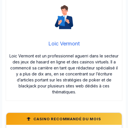
Loic Vermont
Loic Vermont est un professionnel aguerri dans le secteur
des jeux de hasard en ligne et des casinos virtuels. Il a
commencé sa carrière en tant que rédacteur spécialisé il
y a plus de dix ans, en se concentrant sur l’écriture
d’articles portant sur les stratégies de poker et de
blackjack pour plusieurs sites web dédiés à ces
thématiques.
CASINO RECOMMANDÉ DU MOIS