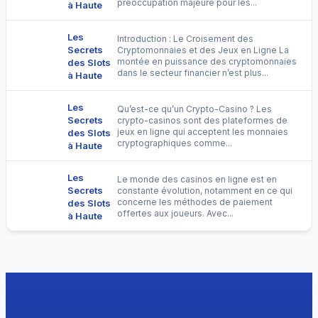
préoccupation majeure pour les...
à Haute
Volatilité :
Pourquoi
Les
Introduction : Le Croisement des
Opter pour
Secrets
Cryptomonnaies et des Jeux en Ligne La
le Risque
montée en puissance des cryptomonnaies
des Slots
Élevé?
dans le secteur financier n’est plus...
à Haute
Volatilité :
Pourquoi
Les
Qu’est-ce qu’un Crypto-Casino ? Les
Opter pour
Secrets
crypto-casinos sont des plateformes de
le Risque
jeux en ligne qui acceptent les monnaies
des Slots
Élevé?
cryptographiques comme...
à Haute
Volatilité :
Pourquoi
Les
Le monde des casinos en ligne est en
Opter pour
Secrets
constante évolution, notamment en ce qui
le Risque
concerne les méthodes de paiement
des Slots
Élevé?
offertes aux joueurs. Avec...
à Haute
Volatilité :
Pourquoi
Opter pour
le Risque
Élevé?