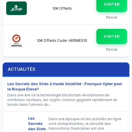
VISITER
10€ Offerts
Revue
VISITER
10€ Offerts Code: HERMES10
Revue
ACTUALITÉS
Les Secrets des Slots à Haute Volatilité : Pourquoi Opter pour
le Risque Élevé?
Dans une ère où la technologie blockchain révolutionne de
nombreux secteurs, les crypto-casinos gagnent rapidement du
terrain dans l’univers du...
Les
Dans une époque où les activités en ligne
Secrets
sont omniprésentes, la sécurité des
transactions financières est une
des Slots