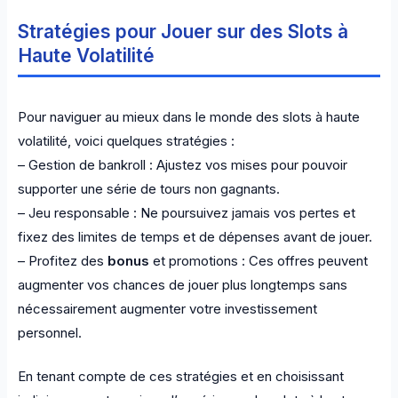
Stratégies pour Jouer sur des Slots à
Haute Volatilité
Pour naviguer au mieux dans le monde des slots à haute
volatilité, voici quelques stratégies :
– Gestion de bankroll : Ajustez vos mises pour pouvoir
supporter une série de tours non gagnants.
– Jeu responsable : Ne poursuivez jamais vos pertes et
fixez des limites de temps et de dépenses avant de jouer.
– Profitez des
bonus
et promotions : Ces offres peuvent
augmenter vos chances de jouer plus longtemps sans
nécessairement augmenter votre investissement
personnel.
En tenant compte de ces stratégies et en choisissant