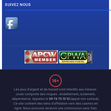
SUIVEZ NOUS
18+
Les jeux d'argent et de hasard sont interdits aux mineurs.
Jouer comporte des risques : endettement, isolement,
dépendance. Appelez le
09 74 75 13 13
(appel non surtaxé).
Ce site contient des liens d'affiliation vers des casinos en
ligne. Nous pouvons recevoir une commission sans frais