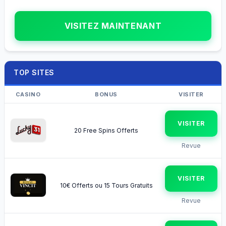
VISITEZ MAINTENANT
TOP SITES
CASINO
BONUS
VISITER
VISITER
20 Free Spins Offerts
Revue
VISITER
10€ Offerts ou 15 Tours Gratuits
Revue