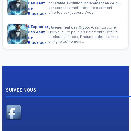
Un
des Jeux
constante évolution, notamment en ce qui
Nouveau
concerne les méthodes de paiement
de
Chapitre
offertes aux joueurs. Avec...
Blackjack
pour les
en Réalité
Casinos
Virtuelle :
L’Explosion
L’Avènement des Crypto-Casinos : Une
Un
des Jeux
Nouvelle Ère pour les Paiements Depuis
Nouveau
quelques années, l’industrie des casinos
de
Chapitre
en ligne est témoin...
Blackjack
pour les
en Réalité
Casinos
Virtuelle :
Un
Nouveau
Chapitre
pour les
Casinos
SUIVEZ NOUS