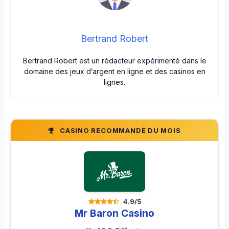
Bertrand Robert
Bertrand Robert est un rédacteur expérimenté dans le
domaine des jeux d’argent en ligne et des casinos en
lignes.
CASINO RECOMMANDÉ DU MOIS
4.9/5
Mr Baron Casino