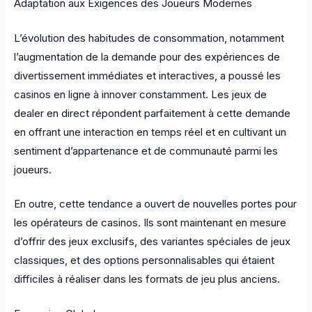
Adaptation aux Exigences des Joueurs Modernes
L’évolution des habitudes de consommation, notamment
l’augmentation de la demande pour des expériences de
divertissement immédiates et interactives, a poussé les
casinos en ligne à innover constamment. Les jeux de
dealer en direct répondent parfaitement à cette demande
en offrant une interaction en temps réel et en cultivant un
sentiment d’appartenance et de communauté parmi les
joueurs.
En outre, cette tendance a ouvert de nouvelles portes pour
les opérateurs de casinos. Ils sont maintenant en mesure
d’offrir des jeux exclusifs, des variantes spéciales de jeux
classiques, et des options personnalisables qui étaient
difficiles à réaliser dans les formats de jeu plus anciens.