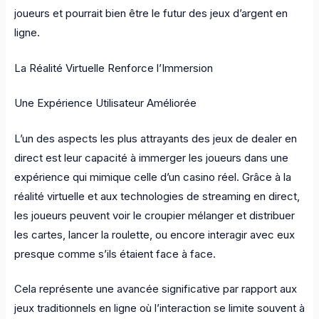
joueurs et pourrait bien être le futur des jeux d’argent en
ligne.
La Réalité Virtuelle Renforce l’Immersion
Une Expérience Utilisateur Améliorée
L’un des aspects les plus attrayants des jeux de dealer en
direct est leur capacité à immerger les joueurs dans une
expérience qui mimique celle d’un casino réel. Grâce à la
réalité virtuelle et aux technologies de streaming en direct,
les joueurs peuvent voir le croupier mélanger et distribuer
les cartes, lancer la roulette, ou encore interagir avec eux
presque comme s’ils étaient face à face.
Cela représente une avancée significative par rapport aux
jeux traditionnels en ligne où l’interaction se limite souvent à