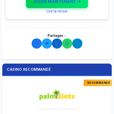
JOUER MAINTENANT →
Lire la revue
Partager :
CASINO RECOMMANDÉ