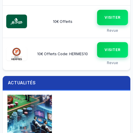
VISITER
10€ Offerts
Revue
VISITER
10€ Offerts Code: HERMES10
Revue
ACTUALITÉS