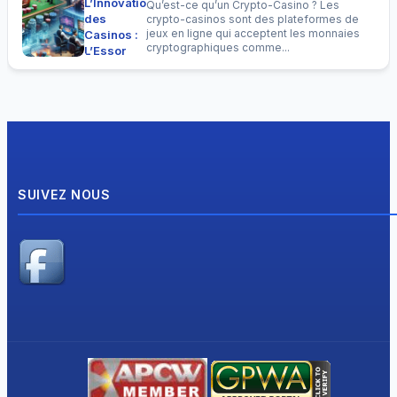
L’Innovation
Qu’est-ce qu’un Crypto-Casino ? Les
en Direct
des
crypto-casinos sont des plateformes de
Transforme
jeux en ligne qui acceptent les monnaies
Casinos :
l’Industrie
cryptographiques comme...
L’Essor
des Jeux
de Dealer
en Direct
Transforme
l’Industrie
SUIVEZ NOUS