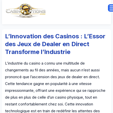
L’Innovation des Casinos : L’Essor
des Jeux de Dealer en Direct
Transforme l’Industrie
L’industrie du casino a connu une multitude de
changements au fil des années, mais aucun n’est aussi
prononcé que l’ascension des jeux de dealer en direct.
Cette tendance gagne en popularité à une vitesse
impressionnante, offrant une expérience qui se rapproche
de plus en plus de celle d’un casino physique, tout en
restant confortablement chez soi. Cette innovation
technologique est en train de redéfinir les attentes des