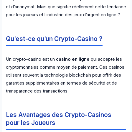
et d’anonymat. Mais que signifie réellement cette tendance
pour les joueurs et l’industrie des jeux d’argent en ligne ?
Qu’est-ce qu’un Crypto-Casino ?
Un crypto-casino est un
casino en ligne
qui accepte les
cryptomonnaies comme moyen de paiement. Ces casinos
utilisent souvent la technologie blockchain pour offrir des
garanties supplémentaires en termes de sécurité et de
transparence des transactions.
Les Avantages des Crypto-Casinos
pour les Joueurs