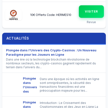
VISITER
10€ Offerts Code: HERMES10
Revue
ACTUALITÉS
Plongée dans l’Univers des Crypto-Casinos : Un Nouveau
Paradigme pour les Joueurs en Ligne
Dans une ère où la technologie blockchain révolutionne de
nombreux secteurs, les crypto-casinos gagnent rapidement du
terrain dans l’univers du...
Plongée
Dans une époque où les activités en ligne
dans
sont omniprésentes, la sécurité des
transactions financières est une
l’Univers
préoccupation majeure pour les...
des
Crypto-
Casinos :
Plongée
Introduction : Le Croisement des
Un
dans
Cryptomonnaies et des Jeux en Ligne La