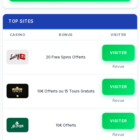
TOP SITES
CASINO
BONUS
VISITER
VISITER
20 Free Spins Offerts
Revue
VISITER
10€ Offerts ou 15 Tours Gratuits
Revue
VISITER
10€ Offerts
Revue