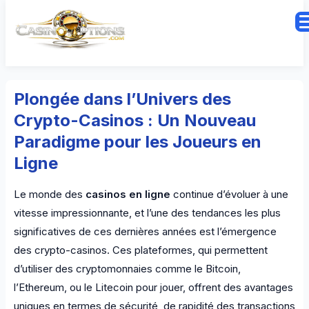
Plongée dans l’Univers des
Crypto-Casinos : Un Nouveau
Paradigme pour les Joueurs en
Ligne
Le monde des
casinos en ligne
continue d’évoluer à une
vitesse impressionnante, et l’une des tendances les plus
significatives de ces dernières années est l’émergence
des crypto-casinos. Ces plateformes, qui permettent
d’utiliser des cryptomonnaies comme le Bitcoin,
l’Ethereum, ou le Litecoin pour jouer, offrent des avantages
uniques en termes de sécurité, de rapidité des transactions