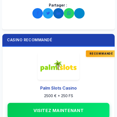
Partager :
CASINO RECOMMANDÉ
Palm Slots Casino
2500 € + 250 FS
VISITEZ MAINTENANT