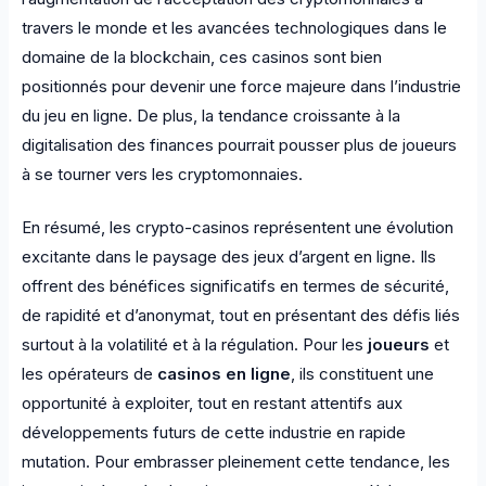
travers le monde et les avancées technologiques dans le
domaine de la blockchain, ces casinos sont bien
positionnés pour devenir une force majeure dans l’industrie
du jeu en ligne. De plus, la tendance croissante à la
digitalisation des finances pourrait pousser plus de joueurs
à se tourner vers les cryptomonnaies.
En résumé, les crypto-casinos représentent une évolution
excitante dans le paysage des jeux d’argent en ligne. Ils
offrent des bénéfices significatifs en termes de sécurité,
de rapidité et d’anonymat, tout en présentant des défis liés
surtout à la volatilité et à la régulation. Pour les
joueurs
et
les opérateurs de
casinos en ligne
, ils constituent une
opportunité à exploiter, tout en restant attentifs aux
développements futurs de cette industrie en rapide
mutation. Pour embrasser pleinement cette tendance, les