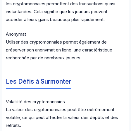
les cryptomonnaies permettent des transactions quasi
instantanées. Cela signifie que les joueurs peuvent
accéder à leurs gains beaucoup plus rapidement.
Anonymat
Utiliser des cryptomonnaies permet également de
préserver son anonymat en ligne, une caractéristique
recherchée par de nombreux joueurs.
Les Défis à Surmonter
Volatilité des cryptomonnaies
La valeur des cryptomonnaies peut être extrêmement
volatile, ce qui peut affecter la valeur des dépôts et des
retraits.