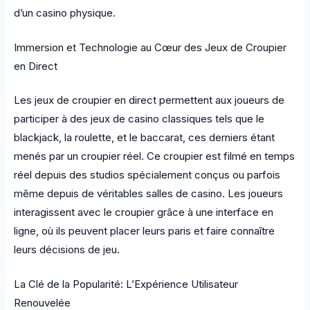
d’un casino physique.
Immersion et Technologie au Cœur des Jeux de Croupier
en Direct
Les jeux de croupier en direct permettent aux joueurs de
participer à des jeux de casino classiques tels que le
blackjack, la roulette, et le baccarat, ces derniers étant
menés par un croupier réel. Ce croupier est filmé en temps
réel depuis des studios spécialement conçus ou parfois
même depuis de véritables salles de casino. Les joueurs
interagissent avec le croupier grâce à une interface en
ligne, où ils peuvent placer leurs paris et faire connaître
leurs décisions de jeu.
La Clé de la Popularité: L’Expérience Utilisateur
Renouvelée