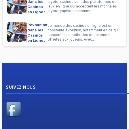
dans les
crypto-casinos sont des plateformes de
Croupier
jeux en ligne qui acceptent les monnaies
Casinos
en Direct
cryptographiques comme...
en Ligne :
L’Avènement
des Jeux
Révolution
Le monde des casinos en ligne est en
de
dans les
constante évolution, notamment en ce qui
Croupier
concerne les méthodes de paiement
Casinos
en Direct
offertes aux joueurs. Avec...
en Ligne :
L’Avènement
des Jeux
de
Croupier
en Direct
SUIVEZ NOUS