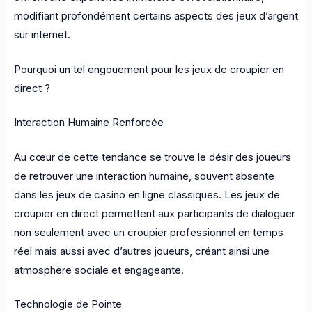
modifiant profondément certains aspects des jeux d’argent
sur internet.
Pourquoi un tel engouement pour les jeux de croupier en
direct ?
Interaction Humaine Renforcée
Au cœur de cette tendance se trouve le désir des joueurs
de retrouver une interaction humaine, souvent absente
dans les jeux de casino en ligne classiques. Les jeux de
croupier en direct permettent aux participants de dialoguer
non seulement avec un croupier professionnel en temps
réel mais aussi avec d’autres joueurs, créant ainsi une
atmosphère sociale et engageante.
Technologie de Pointe