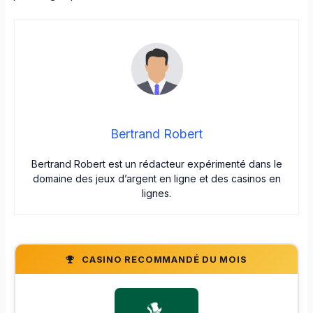
Bertrand Robert
Bertrand Robert est un rédacteur expérimenté dans le
domaine des jeux d’argent en ligne et des casinos en
lignes.
CASINO RECOMMANDÉ DU MOIS