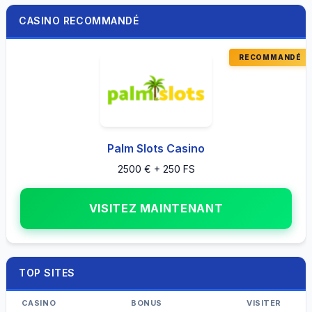
CASINO RECOMMANDÉ
Palm Slots Casino
2500 € + 250 FS
VISITEZ MAINTENANT
TOP SITES
CASINO
BONUS
VISITER