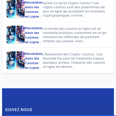
Croissant
Révolution
Qu’est-ce qu’un Crypto-Casino ? Les
pour les
dans les
crypto-casinos sont des plateformes de
Jeux de
jeux en ligne qui acceptent les monnaies
Casinos
Croupier
cryptographiques comme...
en Ligne :
en Direct
L’Engouement
Croissant
Révolution
Le monde des casinos en ligne est en
pour les
dans les
constante évolution, notamment en ce qui
Jeux de
concerne les méthodes de paiement
Casinos
Croupier
offertes aux joueurs. Avec...
en Ligne :
en Direct
L’Engouement
Croissant
Révolution
L’Avènement des Crypto-Casinos : Une
pour les
dans les
Nouvelle Ère pour les Paiements Depuis
Jeux de
quelques années, l’industrie des casinos
Casinos
Croupier
en ligne est témoin...
en Ligne :
en Direct
L’Engouement
Croissant
pour les
Jeux de
Croupier
en Direct
SUIVEZ NOUS