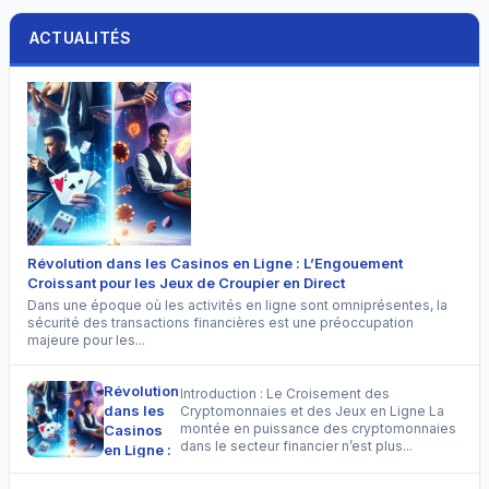
ACTUALITÉS
Révolution dans les Casinos en Ligne : L’Engouement
Croissant pour les Jeux de Croupier en Direct
Dans une époque où les activités en ligne sont omniprésentes, la
sécurité des transactions financières est une préoccupation
majeure pour les...
Révolution
Introduction : Le Croisement des
dans les
Cryptomonnaies et des Jeux en Ligne La
montée en puissance des cryptomonnaies
Casinos
dans le secteur financier n’est plus...
en Ligne :
L’Engouement