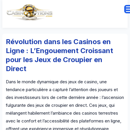
Révolution dans les Casinos en
Ligne : L’Engouement Croissant
pour les Jeux de Croupier en
Direct
Dans le monde dynamique des jeux de casino, une
tendance particulière a capturé l’attention des joueurs et
des investisseurs lors de cette dernière année : l’ascension
fulgurante des jeux de croupier en direct. Ces jeux, qui
mélangent habilement l’ambiance des casinos terrestres
avec le confort et l’accessibilité des plateformes en ligne,
offrent une expérience immersive et révolutionnaire,