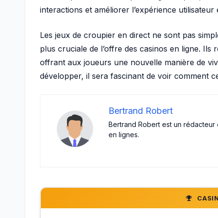
interactions et améliorer l’expérience utilisateu
Les jeux de croupier en direct ne sont pas si
plus cruciale de l’offre des casinos en ligne. Ils
offrant aux joueurs une nouvelle manière de vivre
développer, il sera fascinant de voir comment ce
Bertrand Robert
Bertrand Robert est un rédacteur
en lignes.
CASI