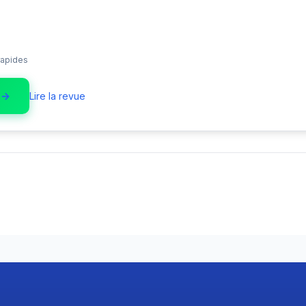
rapides
 →
Lire la revue