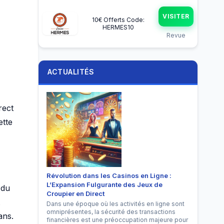
VISITER
10€ Offerts Code:
HERMES10
Revue
ACTUALITÉS
rect
ette
Révolution dans les Casinos en Ligne :
L’Expansion Fulgurante des Jeux de
 du
Croupier en Direct
Dans une époque où les activités en ligne sont
omniprésentes, la sécurité des transactions
ans.
financières est une préoccupation majeure pour