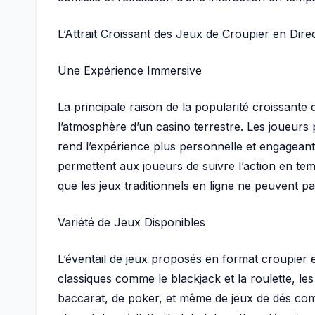
L’Attrait Croissant des Jeux de Croupier en Dire
Une Expérience Immersive
La principale raison de la popularité croissante 
l’atmosphère d’un casino terrestre. Les joueurs
rend l’expérience plus personnelle et engageant
permettent aux joueurs de suivre l’action en te
que les jeux traditionnels en ligne ne peuvent pas
Variété de Jeux Disponibles
L’éventail de jeux proposés en format croupier en
classiques comme le blackjack et la roulette, le
baccarat, de poker, et même de jeux de dés com