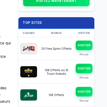
VISITEZ MAINTENANT
TOP SITES
CASINO
BONUS
VISITER
e
ce qui
VISITER
20 Free Spins Offerts
Revue
ance
VISITER
10€ Offerts ou 15
Tours Gratuits
Revue
 des
VISITER
e
10€ Offerts
oueurs
Revue