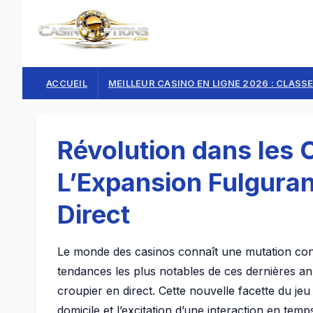
ACCUEIL
MEILLEUR CASINO EN LIGNE 2026 : CLAS
Révolution dans les 
L’Expansion Fulguran
Direct
Le monde des casinos connaît une mutation const
tendances les plus notables de ces dernières an
croupier en direct. Cette nouvelle facette du jeu 
domicile et l’excitation d’une interaction en tem