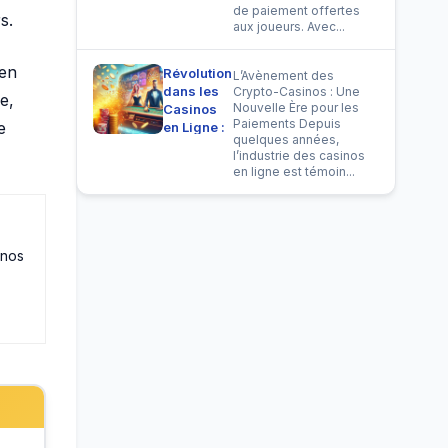
L’Expansion
de paiement offertes
s.
Fulgurante
aux joueurs. Avec...
des Jeux
de
 en
Croupier
Révolution
L’Avènement des
en Direct
dans les
Crypto-Casinos : Une
e,
Nouvelle Ère pour les
Casinos
Paiements Depuis
e
en Ligne :
quelques années,
L’Expansion
l’industrie des casinos
Fulgurante
en ligne est témoin...
des Jeux
de
Croupier
en Direct
inos