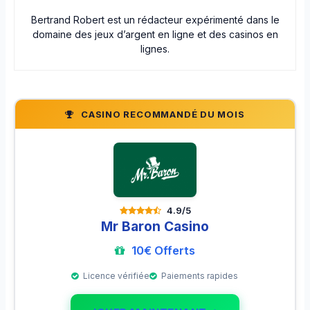
Bertrand Robert est un rédacteur expérimenté dans le
domaine des jeux d’argent en ligne et des casinos en
lignes.
CASINO RECOMMANDÉ DU MOIS
4.9/5
Mr Baron Casino
10€ Offerts
Licence vérifiée
Paiements rapides