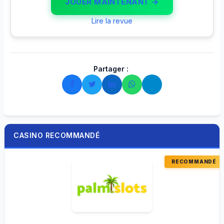
JOUER MAINTENANT →
Lire la revue
Partager :
CASINO RECOMMANDÉ