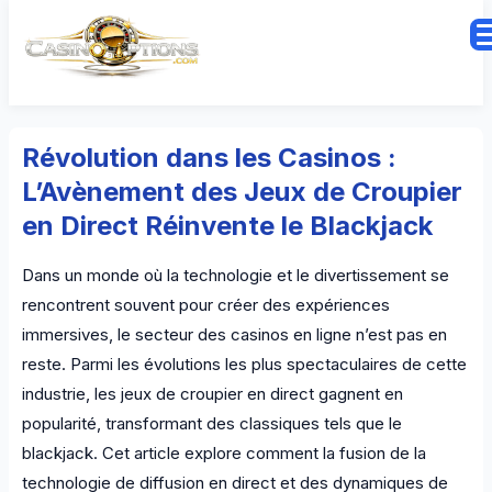
Révolution dans les Casinos :
L’Avènement des Jeux de Croupier
en Direct Réinvente le Blackjack
Dans un monde où la technologie et le divertissement se
rencontrent souvent pour créer des expériences
immersives, le secteur des casinos en ligne n’est pas en
reste. Parmi les évolutions les plus spectaculaires de cette
industrie, les jeux de croupier en direct gagnent en
popularité, transformant des classiques tels que le
blackjack. Cet article explore comment la fusion de la
technologie de diffusion en direct et des dynamiques de