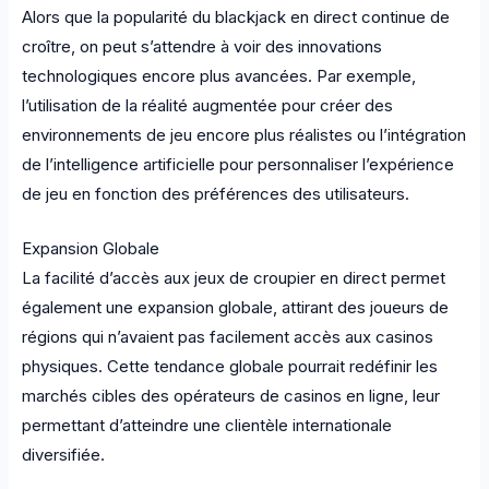
Alors que la popularité du blackjack en direct continue de
croître, on peut s’attendre à voir des innovations
technologiques encore plus avancées. Par exemple,
l’utilisation de la réalité augmentée pour créer des
environnements de jeu encore plus réalistes ou l’intégration
de l’intelligence artificielle pour personnaliser l’expérience
de jeu en fonction des préférences des utilisateurs.
Expansion Globale
La facilité d’accès aux jeux de croupier en direct permet
également une expansion globale, attirant des joueurs de
régions qui n’avaient pas facilement accès aux casinos
physiques. Cette tendance globale pourrait redéfinir les
marchés cibles des opérateurs de casinos en ligne, leur
permettant d’atteindre une clientèle internationale
diversifiée.