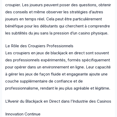
croupier. Les joueurs peuvent poser des questions, obtenir
des conseils et même observer les stratégies d’autres
joueurs en temps réel. Cela peut être particulièrement
bénéfique pour les débutants qui cherchent à comprendre
les subtilités du jeu sans la pression d’un casino physique.
Le Rôle des Croupiers Professionnels
Les croupiers en jeux de blackjack en direct sont souvent
des professionnels expérimentés, formés spécifiquement
pour opérer dans un environnement en ligne. Leur capacité
à gérer les jeux de façon fluide et engageante ajoute une
couche supplémentaire de confiance et de
professionnalisme, rendant le jeu plus agréable et légitime.
L’Avenir du Blackjack en Direct dans l’Industrie des Casinos
Innovation Continue