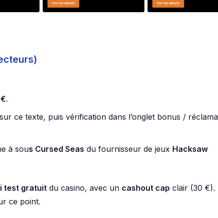
ecteurs)
 €
.
 sur ce texte, puis vérification dans l’onglet bonus / réclama
ne à sou
s Cursed Seas
du fournisseur de jeux
Hacksaw
i test gratuit
du casino, avec un
cashout cap
clair (30 €).
r ce point.