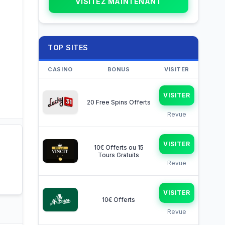
VISITEZ MAINTENANT
TOP SITES
CASINO
BONUS
VISITER
VISITER
20 Free Spins Offerts
Revue
VISITER
10€ Offerts ou 15
Tours Gratuits
Revue
VISITER
10€ Offerts
Revue