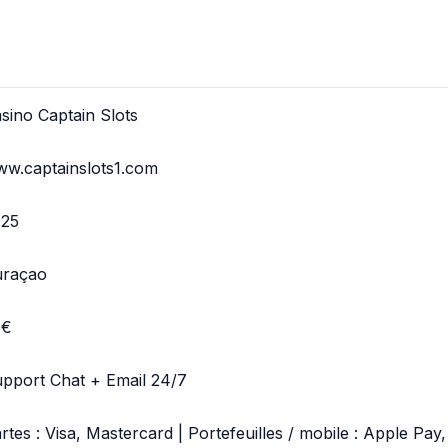
sino Captain Slots
w.captainslots1.com
025
uraçao
0€
pport Chat + Email 24/7
rtes : Visa, Mastercard | Portefeuilles / mobile : Apple Pay,