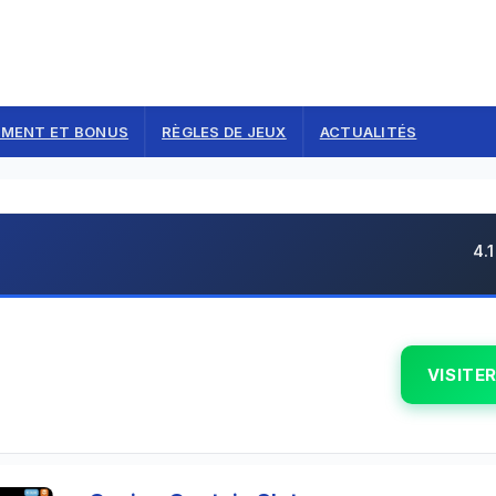
SEMENT ET BONUS
RÈGLES DE JEUX
ACTUALITÉS
4.1
VISITE