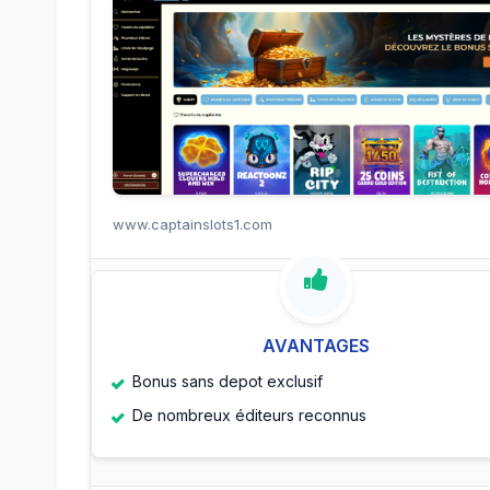
www.captainslots1.com
AVANTAGES
Bonus sans depot exclusif
De nombreux éditeurs reconnus