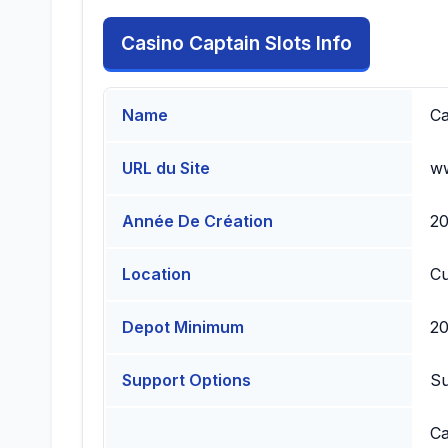
Casino Captain Slots Info
Name
Ca
URL du Site
ww
Année De Création
2
Location
C
Depot Minimum
2
Support Options
Su
Ca