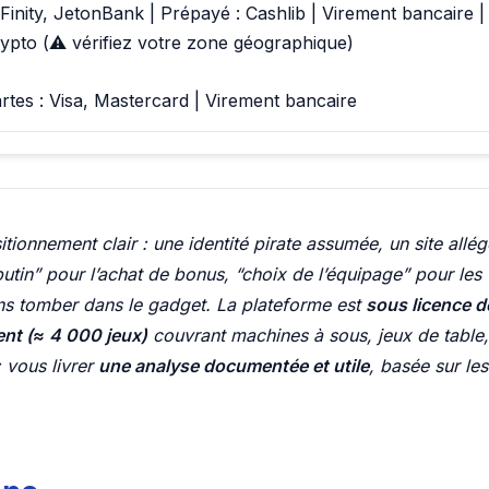
Finity, JetonBank | Prépayé : Cashlib | Virement bancaire |
ypto (⚠️ vérifiez votre zone géographique)
rtes : Visa, Mastercard | Virement bancaire
tionnement clair : une identité pirate assumée, un site allég
butin” pour l’achat de bonus, “choix de l’équipage” pour les
ans tomber dans le gadget. La plateforme est
sous licence d
nt (≈ 4 000 jeux)
couvrant machines à sous, jeux de table,
: vous livrer
une analyse documentée et utile
, basée sur les