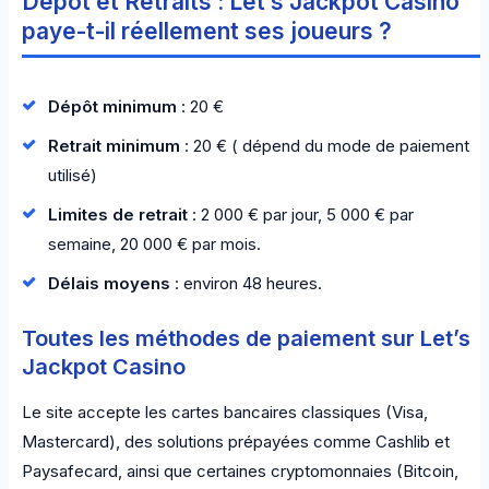
Dépôt et Retraits : Let’s Jackpot Casino
paye-t-il réellement ses joueurs ?
Dépôt minimum
: 20 €
Retrait minimum
: 20 € ( dépend du mode de paiement
utilisé)
Limites de retrait
: 2 000 € par jour, 5 000 € par
semaine, 20 000 € par mois.
Délais moyens
: environ 48 heures.
Toutes les méthodes de paiement sur Let’s
Jackpot Casino
Le site accepte les cartes bancaires classiques (Visa,
Mastercard), des solutions prépayées comme Cashlib et
Paysafecard, ainsi que certaines cryptomonnaies (Bitcoin,