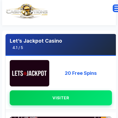
Let’s Jackpot Casino
4.1
/ 5
20 Free Spins
VISITER