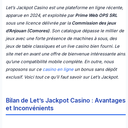
Let’s Jackpot Casino est une plateforme en ligne récente,
apparue en 2024, et exploitée par
Prime Web OPS SRL
sous une licence délivrée par la
Commission des jeux
d’Anjouan (Comores)
. Son catalogue dépasse le millier de
jeux avec une forte présence de machines à sous, des
jeux de table classiques et un live casino bien fourni. Le
site met en avant une offre de bienvenue intéressante ainsi
qu’une compatibilité mobile complète. En outre, nous
proposons sur ce
casino en ligne
un bonus sans dépôt
exclusif. Voici tout ce qu’il faut savoir sur Let’s Jackpot.
Bilan de Let’s Jackpot Casino : Avantages
et Inconvénients