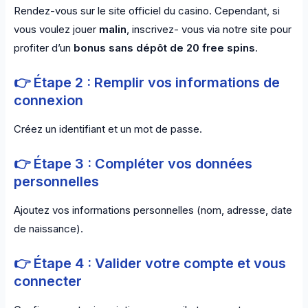
Rendez-vous sur le site officiel du casino. Cependant, si
vous voulez jouer
malin
, inscrivez- vous via notre site pour
profiter d’un
bonus sans dépôt de 20 free spins
.
👉 Étape 2 : Remplir vos informations de
connexion
Créez un identifiant et un mot de passe.
👉 Étape 3 : Compléter vos données
personnelles
Ajoutez vos informations personnelles (nom, adresse, date
de naissance).
👉 Étape 4 : Valider votre compte et vous
connecter