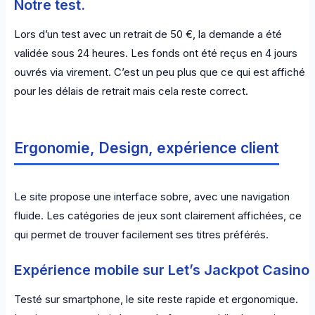
Notre test.
Lors d’un test avec un retrait de 50 €, la demande a été
validée sous 24 heures. Les fonds ont été reçus en 4 jours
ouvrés via virement. C’est un peu plus que ce qui est affiché
pour les délais de retrait mais cela reste correct.
Ergonomie, Design, expérience client
Le site propose une interface sobre, avec une navigation
fluide. Les catégories de jeux sont clairement affichées, ce
qui permet de trouver facilement ses titres préférés.
Expérience mobile sur Let’s Jackpot Casino
Testé sur smartphone, le site reste rapide et ergonomique.