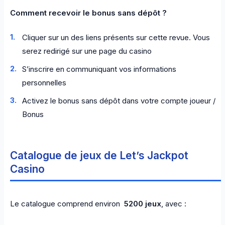
Comment recevoir le bonus sans dépôt ?
Cliquer sur un des liens présents sur cette revue. Vous
serez redirigé sur une page du casino
S’inscrire en communiquant vos informations
personnelles
Activez le bonus sans dépôt dans votre compte joueur /
Bonus
Catalogue de jeux de Let’s Jackpot
Casino
Le catalogue comprend environ
5200 jeux
, avec :