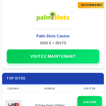
Palm Slots Casino
2500 € + 250 FS
VISITEZ MAINTENANT
TOP SITES
CASINO
BONUS
VISITER
VISITER
20 Free Spins Offerts