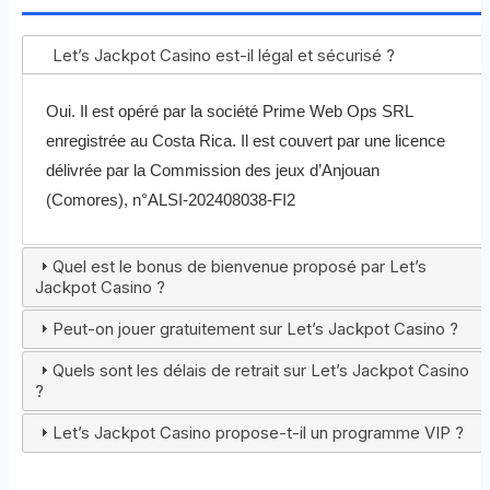
Let’s Jackpot Casino est-il légal et sécurisé ?
Oui. Il est opéré par la société Prime Web Ops SRL
enregistrée au Costa Rica. Il est couvert par une licence
délivrée par la Commission des jeux d’Anjouan
(Comores), n°ALSI-202408038-FI2
Quel est le bonus de bienvenue proposé par Let’s
Jackpot Casino ?
Peut-on jouer gratuitement sur Let’s Jackpot Casino ?
Quels sont les délais de retrait sur Let’s Jackpot Casino
?
Let’s Jackpot Casino propose-t-il un programme VIP ?