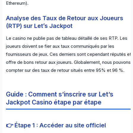
Ethereum).
Analyse des Taux de Retour aux Joueurs
(RTP) sur Let’s Jackpot
Le casino ne publie pas de tableau détaillé de ses RTP. Les
joueurs doivent se fier aux taux communiqués par les
fournisseurs de jeux. Ces derniers sont cependant réputés et
offre de bons retour aux joueurs. Globalement, nous pouvons
compter sur des taux de retour situés entre 95% et 96 %.
Guide : Comment s’inscrire sur Let’s
Jackpot Casino étape par étape
👉 Étape 1 : Accéder au site officiel