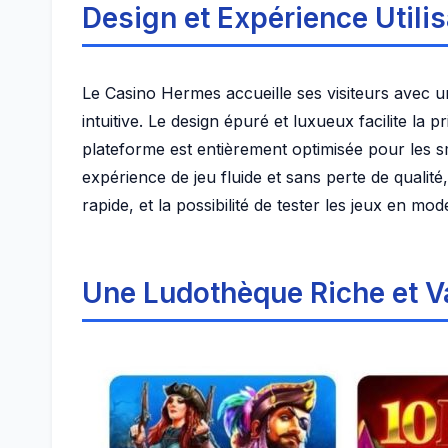
Design et Expérience Utili
Le Casino Hermes accueille ses visiteurs avec 
intuitive.
Le design épuré et luxueux facilite la p
plateforme est entièrement optimisée pour les s
expérience de jeu fluide et sans perte de quali
rapide, et la possibilité de tester les jeux en 
Une Ludothèque Riche et V