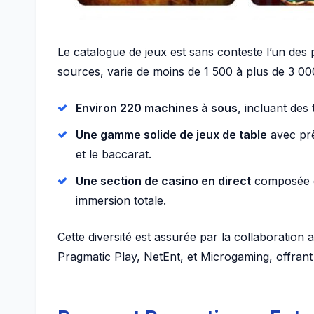
Le catalogue de jeux est sans conteste l’un des 
sources, varie de moins de 1 500 à plus de 3 000 
Environ 220 machines à sous
, incluant des 
Une gamme solide de jeux de table
avec prè
et le baccarat.
Une section de casino en direct
composée de
immersion totale.
Cette diversité est assurée par la collaboratio
Pragmatic Play, NetEnt, et Microgaming, offrant a