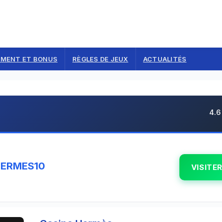
SEMENT ET BONUS
RÈGLES DE JEUX
ACTUALITÉS
4.6
 HERMES10
VISITE