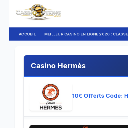
ACCUEIL
MEILLEUR CASINO EN LIGNE 2026 : CLAS
Casino Hermès
10€ Offerts Code: