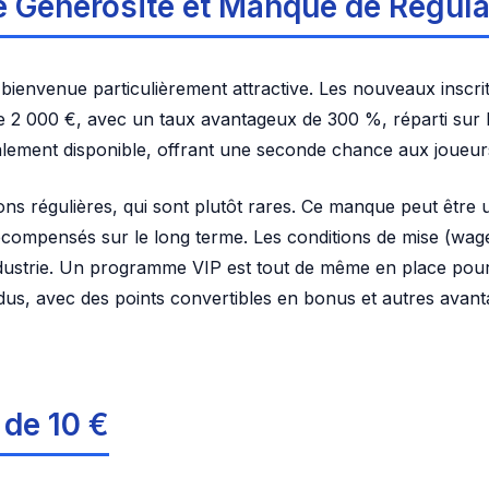
e Générosité et Manque de Régula
bienvenue particulièrement attractive. Les nouveaux inscri
e 2 000 €, avec un taux avantageux de 300 %, réparti sur 
ement disponible, offrant une seconde chance aux joueur
ns régulières, qui sont plutôt rares. Ce manque peut être 
récompensés sur le long terme. Les conditions de mise (wag
ustrie.
Un programme VIP est tout de même en place pou
idus, avec des points convertibles en bonus et autres avan
 de 10 €