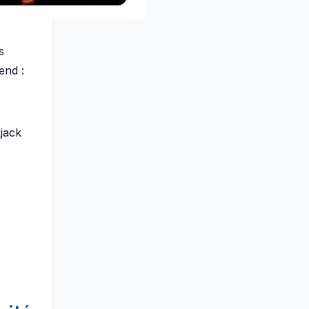
s
end :
jack