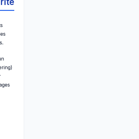
rité
ts
les
s.
un
ering)
r
tages