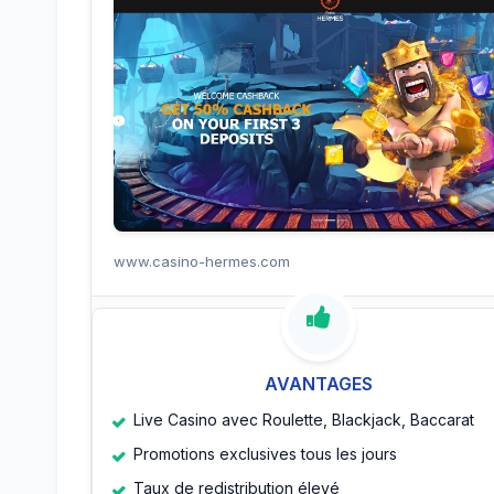
www.casino-hermes.com
AVANTAGES
Live Casino avec Roulette, Blackjack, Baccarat
Promotions exclusives tous les jours
Taux de redistribution élevé