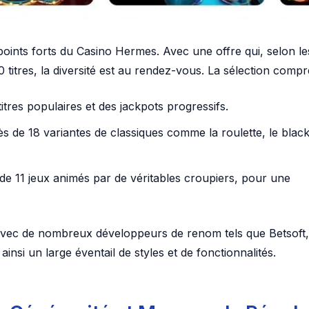
points forts du Casino Hermes. Avec une offre qui, selon le
titres, la diversité est au rendez-vous.
La sélection compr
titres populaires et des jackpots progressifs.
s de 18 variantes de classiques comme la roulette, le black
 11 jeux animés par de véritables croupiers, pour une
n avec de nombreux développeurs de renom tels que Betsoft,
insi un large éventail de styles et de fonctionnalités.