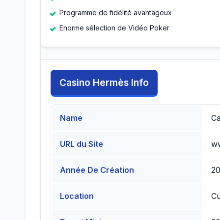
Programme de fidélité avantageux
Enorme sélection de Vidéo Poker
Casino Hermès Info
Name
Ca
URL du Site
w
Année De Création
20
Location
C