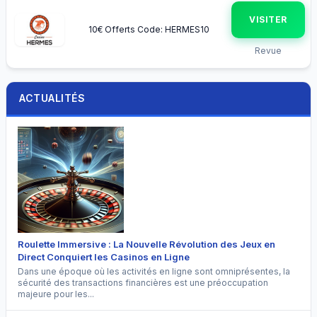
VISITER
10€ Offerts Code: HERMES10
Revue
ACTUALITÉS
Roulette Immersive : La Nouvelle Révolution des Jeux en
Direct Conquiert les Casinos en Ligne
Dans une époque où les activités en ligne sont omniprésentes, la
sécurité des transactions financières est une préoccupation
majeure pour les...