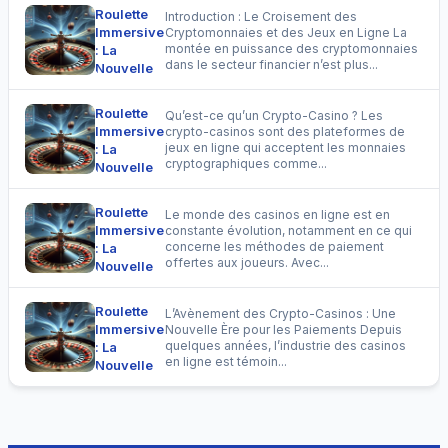
Roulette
Introduction : Le Croisement des
Immersive
Cryptomonnaies et des Jeux en Ligne La
montée en puissance des cryptomonnaies
: La
dans le secteur financier n’est plus...
Nouvelle
Révolution
des Jeux
Roulette
Qu’est-ce qu’un Crypto-Casino ? Les
en Direct
Immersive
crypto-casinos sont des plateformes de
Conquiert
jeux en ligne qui acceptent les monnaies
: La
les
cryptographiques comme...
Nouvelle
Casinos
Révolution
en Ligne
des Jeux
Roulette
Le monde des casinos en ligne est en
en Direct
Immersive
constante évolution, notamment en ce qui
Conquiert
concerne les méthodes de paiement
: La
les
offertes aux joueurs. Avec...
Nouvelle
Casinos
Révolution
en Ligne
des Jeux
Roulette
L’Avènement des Crypto-Casinos : Une
en Direct
Immersive
Nouvelle Ère pour les Paiements Depuis
Conquiert
quelques années, l’industrie des casinos
: La
les
en ligne est témoin...
Nouvelle
Casinos
Révolution
en Ligne
des Jeux
en Direct
Conquiert