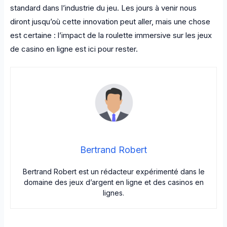
standard dans l’industrie du jeu. Les jours à venir nous
diront jusqu’où cette innovation peut aller, mais une chose
est certaine : l’impact de la roulette immersive sur les jeux
de casino en ligne est ici pour rester.
Bertrand Robert
Bertrand Robert est un rédacteur expérimenté dans le
domaine des jeux d’argent en ligne et des casinos en
lignes.