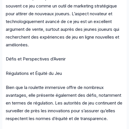
souvent ce jeu comme un outil de marketing stratégique
pour attirer de nouveaux joueurs. L’aspect novateur et
technologiquement avancé de ce jeu est un excellent
argument de vente, surtout auprès des jeunes joueurs qui
recherchent des expériences de jeu en ligne nouvelles et
améliorées.
Défis et Perspectives d’Avenir
Régulations et Équité du Jeu
Bien que la roulette immersive offre de nombreux
avantages, elle présente également des défis, notamment
en termes de régulation. Les autorités de jeu continuent de
surveiller de près les innovations pour s’assurer qu’elles
respectent les normes d’équité et de transparence.