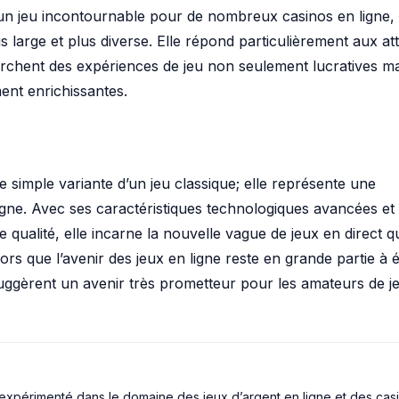
un jeu incontournable pour de nombreux casinos en ligne,
us large et plus diverse. Elle répond particulièrement aux at
rchent des expériences de jeu non seulement lucratives ma
nt enrichissantes.
 simple variante d’un jeu classique; elle représente une
ligne. Avec ses caractéristiques technologiques avancées et
qualité, elle incarne la nouvelle vague de jeux en direct q
ors que l’avenir des jeux en ligne reste en grande partie à é
ggèrent un avenir très prometteur pour les amateurs de j
 expérimenté dans le domaine des jeux d’argent en ligne et des cas