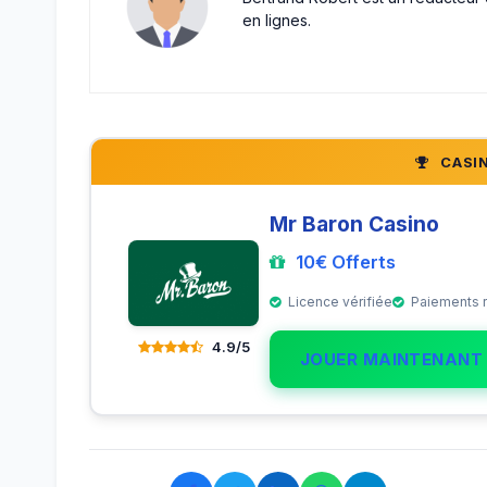
en lignes.
CASI
Mr Baron Casino
10€ Offerts
Licence vérifiée
Paiements 
4.9/5
JOUER MAINTENANT