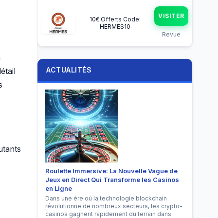
VISITER
10€ Offerts Code:
HERMES10
Revue
a
ACTUALITÉS
étail
s
utants
Roulette Immersive: La Nouvelle Vague de
Jeux en Direct Qui Transforme les Casinos
en Ligne
Dans une ère où la technologie blockchain
révolutionne de nombreux secteurs, les crypto-
casinos gagnent rapidement du terrain dans