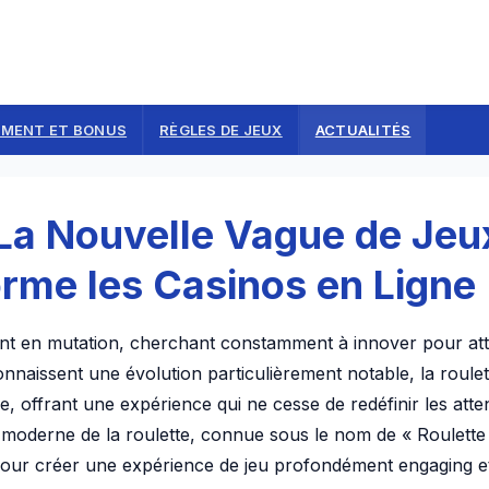
SEMENT ET BONUS
RÈGLES DE JEUX
ACTUALITÉS
 La Nouvelle Vague de Jeu
orme les Casinos en Ligne
ent en mutation, cherchant constamment à innover pour atti
 connaissent une évolution particulièrement notable, la roulet
, offrant une expérience qui ne cesse de redéfinir les atte
n moderne de la roulette, connue sous le nom de « Roulette
e pour créer une expérience de jeu profondément engaging e