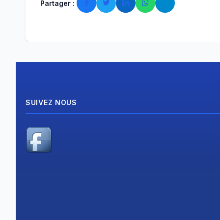
Partager :
SUIVEZ NOUS