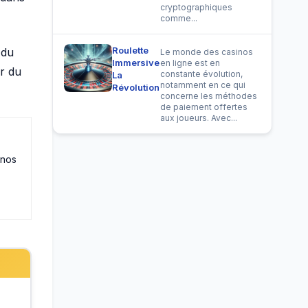
Streaming
cryptographiques
en Direct
comme...
Change la
Donne
Roulette
 du
dans les
Le monde des casinos
Immersive:
Casinos
en ligne est en
ur du
constante évolution,
La
En Ligne
notamment en ce qui
Révolution
concerne les méthodes
du
de paiement offertes
Streaming
aux joueurs. Avec...
en Direct
Change la
Donne
inos
dans les
Casinos
En Ligne