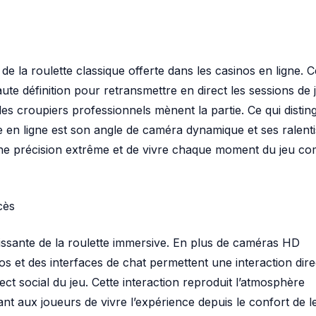
e la roulette classique offerte dans les casinos en ligne. C
ute définition pour retransmettre en direct les sessions de 
s croupiers professionnels mènent la partie. Ce qui distin
 en ligne est son angle de caméra dynamique et ses ralenti
 une précision extrême et de vivre chaque moment du jeu c
cès
issante de la roulette immersive. En plus de caméras HD
os et des interfaces de chat permettent une interaction dire
pect social du jeu. Cette interaction reproduit l’atmosphère
ant aux joueurs de vivre l’expérience depuis le confort de l