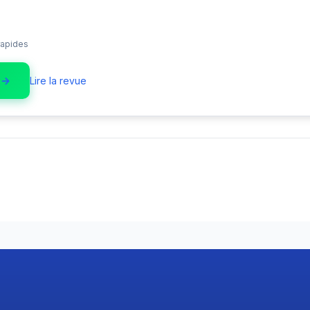
rapides
 →
Lire la revue