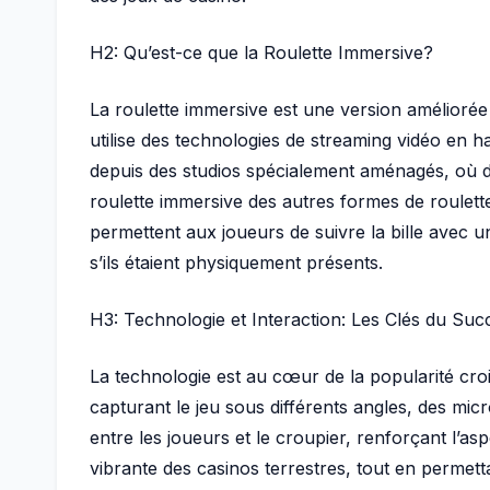
H2: Qu’est-ce que la Roulette Immersive?
La roulette immersive est une version améliorée d
utilise des technologies de streaming vidéo en ha
depuis des studios spécialement aménagés, où de
roulette immersive des autres formes de roulette
permettent aux joueurs de suivre la bille avec
s’ils étaient physiquement présents.
H3: Technologie et Interaction: Les Clés du Suc
La technologie est au cœur de la popularité cro
capturant le jeu sous différents angles, des micr
entre les joueurs et le croupier, renforçant l’as
vibrante des casinos terrestres, tout en permett