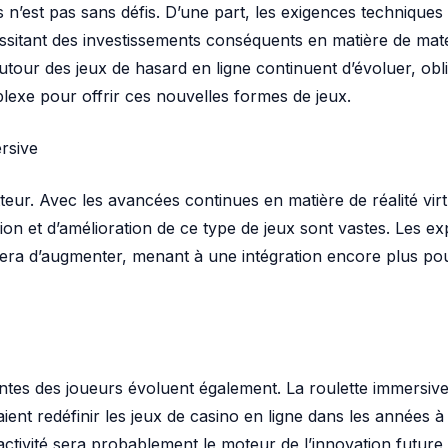
 n’est pas sans défis. D’une part, les exigences techniques
essitant des investissements conséquents en matière de maté
 autour des jeux de hasard en ligne continuent d’évoluer, obl
lexe pour offrir ces nouvelles formes de jeux.
rsive
eur. Avec les avancées continues en matière de réalité virt
sion et d’amélioration de ce type de jeux sont vastes. Les ex
uera d’augmenter, menant à une intégration encore plus po
ntes des joueurs évoluent également. La roulette immersive
ient redéfinir les jeux de casino en ligne dans les années à 
teractivité sera probablement le moteur de l’innovation future