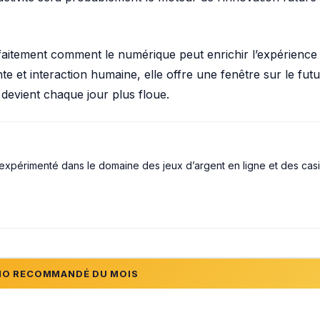
arfaitement comment le numérique peut enrichir l’expérience
nte et interaction humaine, elle offre une fenêtre sur le fut
el devient chaque jour plus floue.
 expérimenté dans le domaine des jeux d’argent en ligne et des cas
NO RECOMMANDÉ DU MOIS