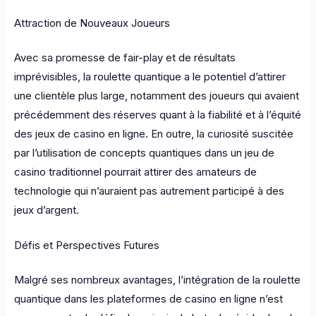
Attraction de Nouveaux Joueurs
Avec sa promesse de fair-play et de résultats
imprévisibles, la roulette quantique a le potentiel d’attirer
une clientèle plus large, notamment des joueurs qui avaient
précédemment des réserves quant à la fiabilité et à l’équité
des jeux de casino en ligne. En outre, la curiosité suscitée
par l’utilisation de concepts quantiques dans un jeu de
casino traditionnel pourrait attirer des amateurs de
technologie qui n’auraient pas autrement participé à des
jeux d’argent.
Défis et Perspectives Futures
Malgré ses nombreux avantages, l’intégration de la roulette
quantique dans les plateformes de casino en ligne n’est