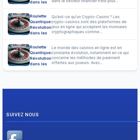
dans le secteur financier n’est plus...
dans les
Casinos
en Ligne
Roulette
Qu’est-ce qu’un Crypto-Casino ? Les
Quantique:
crypto-casinos sont des plateformes de
jeux en ligne qui acceptent les monnaies
Révolution
cryptographiques comme...
dans les
Casinos
en Ligne
Roulette
Le monde des casinos en ligne est en
Quantique:
constante évolution, notamment en ce qui
concerne les méthodes de paiement
Révolution
offertes aux joueurs. Avec...
dans les
Casinos
en Ligne
SUIVEZ NOUS