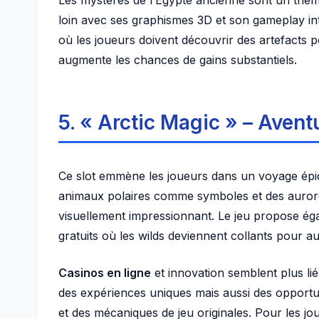
Les mystères de l’Egypte ancienne sont un thème
loin avec ses graphismes 3D et son gameplay inter
où les joueurs doivent découvrir des artefacts
augmente les chances de gains substantiels.
5. « Arctic Magic » – Avent
Ce slot emmène les joueurs dans un voyage épiq
animaux polaires comme symboles et des aurores
visuellement impressionnant. Le jeu propose é
gratuits où les wilds deviennent collants pour au
Casinos en ligne
et innovation semblent plus l
des expériences uniques mais aussi des opportun
et des mécaniques de jeu originales. Pour les jo