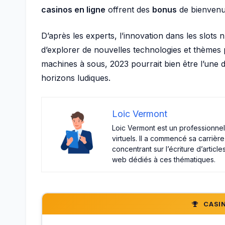
casinos en ligne
offrent des
bonus
de bienvenue
D’après les experts, l’innovation dans les slots 
d’explorer de nouvelles technologies et thèmes 
machines à sous, 2023 pourrait bien être l’une
horizons ludiques.
Loic Vermont
Loic Vermont est un professionnel
virtuels. Il a commencé sa carrière
concentrant sur l’écriture d’articl
web dédiés à ces thématiques.
CASI