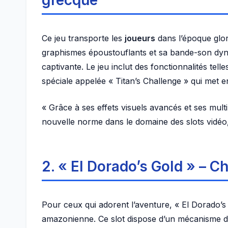
grecque
Ce jeu transporte les
joueurs
dans l’époque glor
graphismes époustouflants et sa bande-son dyn
captivante. Le jeu inclut des fonctionnalités tell
spéciale appelée « Titan’s Challenge » qui met e
« Grâce à ses effets visuels avancés et ses mult
nouvelle norme dans le domaine des slots vidéo
2. « El Dorado’s Gold » – 
Pour ceux qui adorent l’aventure, « El Dorado’s
amazonienne. Ce slot dispose d’un mécanisme de «