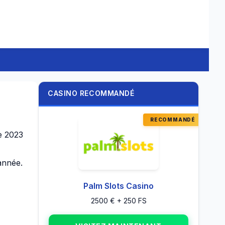
CASINO RECOMMANDÉ
3
e 2023
année.
Palm Slots Casino
2500 € + 250 FS