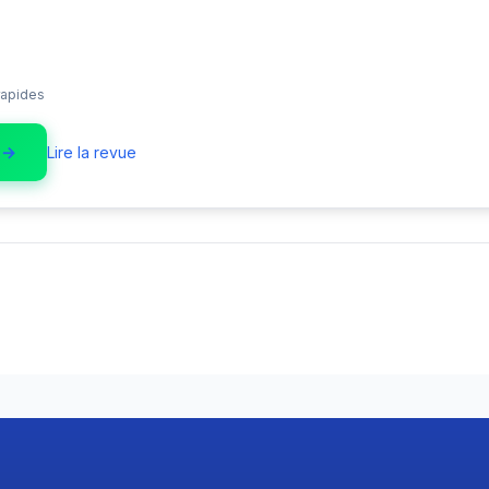
rapides
 →
Lire la revue