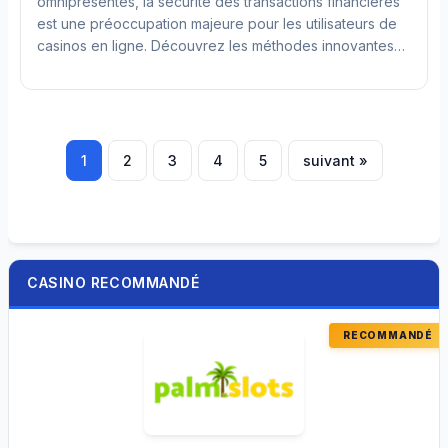
omniprésentes, la sécurité des transactions financières
est une préoccupation majeure pour les utilisateurs de
casinos en ligne. Découvrez les méthodes innovantes…
1
2
3
4
5
suivant »
CASINO RECOMMANDÉ