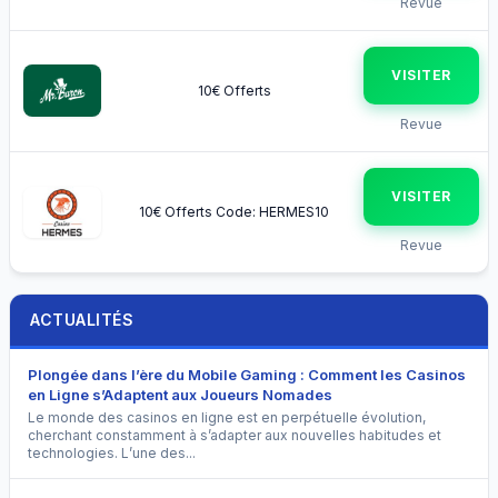
Revue
VISITER
10€ Offerts
Revue
VISITER
10€ Offerts Code: HERMES10
Revue
ACTUALITÉS
Plongée dans l’ère du Mobile Gaming : Comment les Casinos
en Ligne s’Adaptent aux Joueurs Nomades
Le monde des casinos en ligne est en perpétuelle évolution,
cherchant constamment à s’adapter aux nouvelles habitudes et
technologies. L’une des...