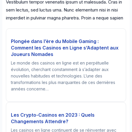
Vestibulum tempor venenatis ipsum ut malesuada. Cras in
sem lectus, sed luctus urna. Nunc elementum nisi in nisi
imperdiet in pulvinar magna pharetra. Proin a neque sapien
Plongée dans l’ère du Mobile Gaming :
Comment les Casinos en Ligne s’Adaptent aux
Joueurs Nomades
Le monde des casinos en ligne est en perpétuelle
évolution, cherchant constamment à s’adapter aux
nouvelles habitudes et technologies. L’une des
transformations les plus marquantes de ces dernières
années concerne…
Les Crypto-Casinos en 2023 : Quels
Changements Attendre?
Les casinos en ligne continuent de se réinventer avec