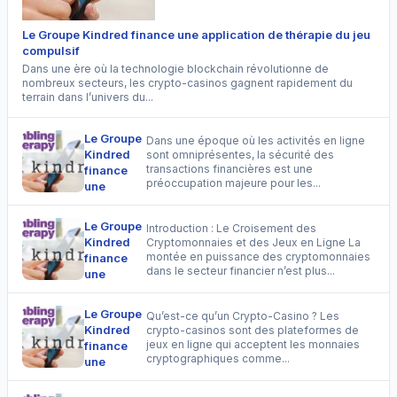
Le Groupe Kindred finance une application de thérapie du jeu
compulsif
Dans une ère où la technologie blockchain révolutionne de
nombreux secteurs, les crypto-casinos gagnent rapidement du
terrain dans l’univers du...
Le Groupe
Dans une époque où les activités en ligne
Kindred
sont omniprésentes, la sécurité des
transactions financières est une
finance
préoccupation majeure pour les...
une
application
de
Le Groupe
Introduction : Le Croisement des
thérapie
Kindred
Cryptomonnaies et des Jeux en Ligne La
du jeu
montée en puissance des cryptomonnaies
finance
compulsif
dans le secteur financier n’est plus...
une
application
de
Le Groupe
Qu’est-ce qu’un Crypto-Casino ? Les
thérapie
Kindred
crypto-casinos sont des plateformes de
du jeu
jeux en ligne qui acceptent les monnaies
finance
compulsif
cryptographiques comme...
une
application
de