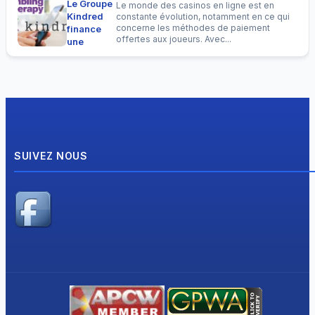
Le Groupe
Le monde des casinos en ligne est en
thérapie
Kindred
constante évolution, notamment en ce qui
du jeu
concerne les méthodes de paiement
finance
compulsif
offertes aux joueurs. Avec...
une
application
de
thérapie
du jeu
compulsif
SUIVEZ NOUS