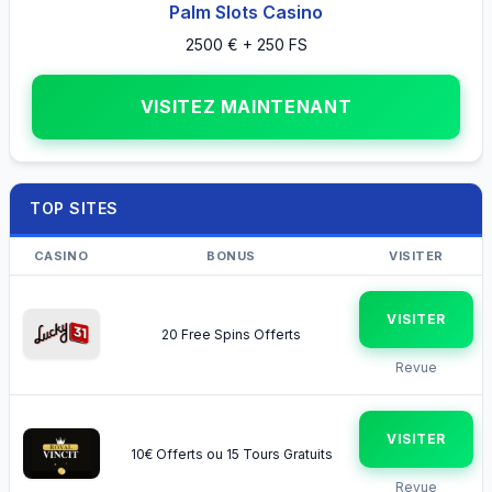
Palm Slots Casino
2500 € + 250 FS
VISITEZ MAINTENANT
TOP SITES
CASINO
BONUS
VISITER
VISITER
20 Free Spins Offerts
Revue
VISITER
10€ Offerts ou 15 Tours Gratuits
Revue