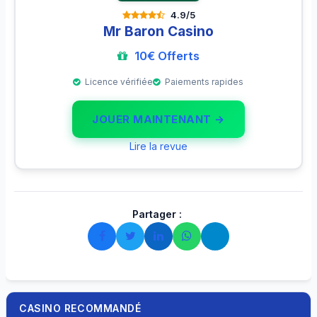
4.9/5
Mr Baron Casino
10€ Offerts
Licence vérifiée
Paiements rapides
JOUER MAINTENANT →
Lire la revue
Partager :
CASINO RECOMMANDÉ