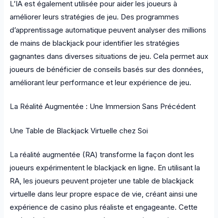
L’IA est également utilisée pour aider les joueurs à
améliorer leurs stratégies de jeu. Des programmes
d’apprentissage automatique peuvent analyser des millions
de mains de blackjack pour identifier les stratégies
gagnantes dans diverses situations de jeu. Cela permet aux
joueurs de bénéficier de conseils basés sur des données,
améliorant leur performance et leur expérience de jeu.
La Réalité Augmentée : Une Immersion Sans Précédent
Une Table de Blackjack Virtuelle chez Soi
La réalité augmentée (RA) transforme la façon dont les
joueurs expérimentent le blackjack en ligne. En utilisant la
RA, les joueurs peuvent projeter une table de blackjack
virtuelle dans leur propre espace de vie, créant ainsi une
expérience de casino plus réaliste et engageante. Cette