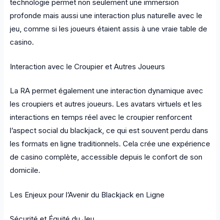
technologie permet non seulement une immersion
profonde mais aussi une interaction plus naturelle avec le
jeu, comme si les joueurs étaient assis à une vraie table de
casino.
Interaction avec le Croupier et Autres Joueurs
La RA permet également une interaction dynamique avec
les croupiers et autres joueurs. Les avatars virtuels et les
interactions en temps réel avec le croupier renforcent
l’aspect social du blackjack, ce qui est souvent perdu dans
les formats en ligne traditionnels. Cela crée une expérience
de casino complète, accessible depuis le confort de son
domicile.
Les Enjeux pour l’Avenir du Blackjack en Ligne
Sécurité et Équité du Jeu