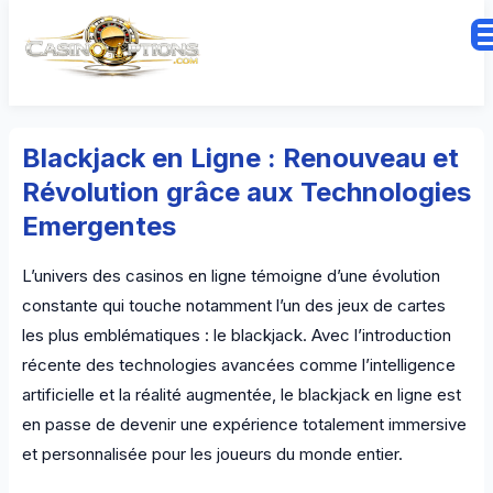
Blackjack en Ligne : Renouveau et
Révolution grâce aux Technologies
Emergentes
L’univers des casinos en ligne témoigne d’une évolution
constante qui touche notamment l’un des jeux de cartes
les plus emblématiques : le blackjack. Avec l’introduction
récente des technologies avancées comme l’intelligence
artificielle et la réalité augmentée, le blackjack en ligne est
en passe de devenir une expérience totalement immersive
et personnalisée pour les joueurs du monde entier.