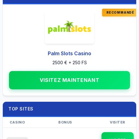
Palm Slots Casino
2500 € + 250 FS
VISITEZ MAINTENANT
TOP SITES
CASINO
BONUS
VISITER