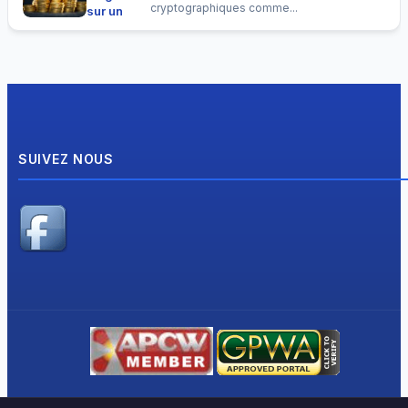
cryptographiques comme...
sur un
casino en
ligne ?
SUIVEZ NOUS