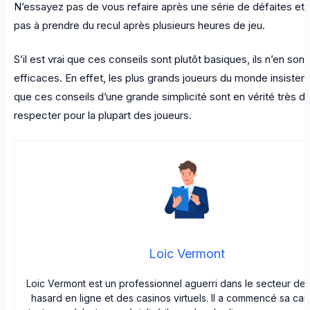
N’essayez pas de vous refaire après une série de défaites et 
pas à prendre du recul après plusieurs heures de jeu.
S’il est vrai que ces conseils sont plutôt basiques, ils n’en son
efficaces. En effet, les plus grands joueurs du monde insistent 
que ces conseils d’une grande simplicité sont en vérité très diff
respecter pour la plupart des joueurs.
Loic Vermont
Loic Vermont est un professionnel aguerri dans le secteur de
hasard en ligne et des casinos virtuels. Il a commencé sa car