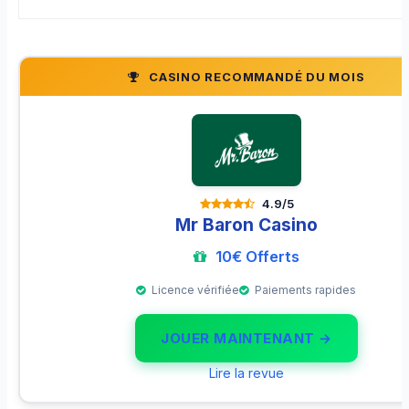
CASINO RECOMMANDÉ DU MOIS
4.9/5
Mr Baron Casino
10€ Offerts
Licence vérifiée
Paiements rapides
JOUER MAINTENANT →
Lire la revue