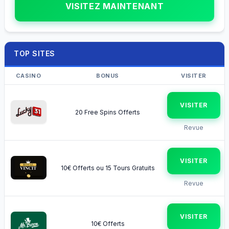
VISITEZ MAINTENANT
TOP SITES
CASINO
BONUS
VISITER
VISITER
20 Free Spins Offerts
Revue
VISITER
10€ Offerts ou 15 Tours Gratuits
Revue
VISITER
10€ Offerts