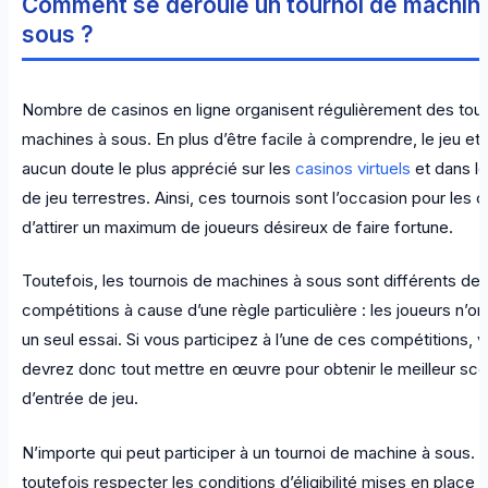
Comment se déroule un tournoi de machin
sous ?
Nombre de casinos en ligne organisent régulièrement des tou
machines à sous. En plus d’être facile à comprendre, le jeu et
aucun doute le plus apprécié sur les
casinos virtuels
et dans le
de jeu terrestres. Ainsi, ces tournois sont l’occasion pour les c
d’attirer un maximum de joueurs désireux de faire fortune.
Toutefois, les tournois de machines à sous sont différents des
compétitions à cause d’une règle particulière : les joueurs n’ont
un seul essai. Si vous participez à l’une de ces compétitions, 
devrez donc tout mettre en œuvre pour obtenir le meilleur sco
d’entrée de jeu.
N’importe qui peut participer à un tournoi de machine à sous. Il
toutefois respecter les conditions d’éligibilité mises en place p