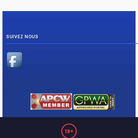
SUIVEZ NOUS
18+