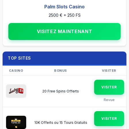
Palm Slots Casino
2500 € + 250 FS
VISITEZ MAINTENANT
TOP SITES
CASINO
BONUS
VISITER
VISITER
20 Free Spins Offerts
Revue
VISITER
10€ Offerts ou 15 Tours Gratuits