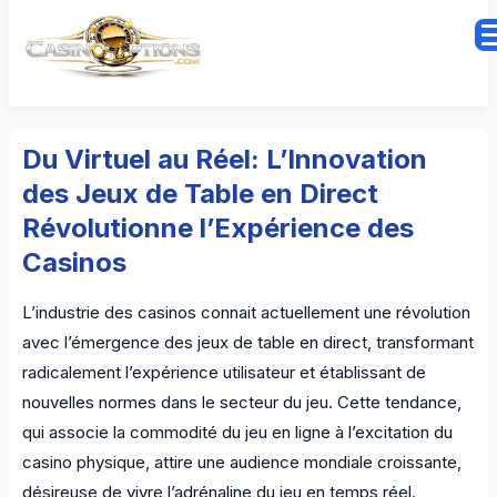
Du Virtuel au Réel: L’Innovation
des Jeux de Table en Direct
Révolutionne l’Expérience des
Casinos
L’industrie des casinos connait actuellement une révolution
avec l’émergence des jeux de table en direct, transformant
radicalement l’expérience utilisateur et établissant de
nouvelles normes dans le secteur du jeu. Cette tendance,
qui associe la commodité du jeu en ligne à l’excitation du
casino physique, attire une audience mondiale croissante,
désireuse de vivre l’adrénaline du jeu en temps réel.