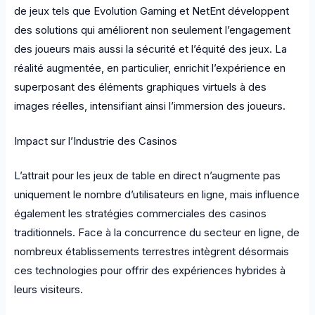
de jeux tels que Evolution Gaming et NetEnt développent
des solutions qui améliorent non seulement l’engagement
des joueurs mais aussi la sécurité et l’équité des jeux. La
réalité augmentée, en particulier, enrichit l’expérience en
superposant des éléments graphiques virtuels à des
images réelles, intensifiant ainsi l’immersion des joueurs.
Impact sur l’Industrie des Casinos
L’attrait pour les jeux de table en direct n’augmente pas
uniquement le nombre d’utilisateurs en ligne, mais influence
également les stratégies commerciales des casinos
traditionnels. Face à la concurrence du secteur en ligne, de
nombreux établissements terrestres intègrent désormais
ces technologies pour offrir des expériences hybrides à
leurs visiteurs.