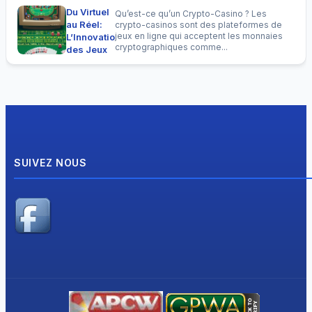
en Direct
Du Virtuel
Qu’est-ce qu’un Crypto-Casino ? Les
Révolutionne
au Réel:
crypto-casinos sont des plateformes de
l’Expérience
jeux en ligne qui acceptent les monnaies
L’Innovation
des
cryptographiques comme...
des Jeux
Casinos
de Table
en Direct
Révolutionne
l’Expérience
des
Casinos
SUIVEZ NOUS