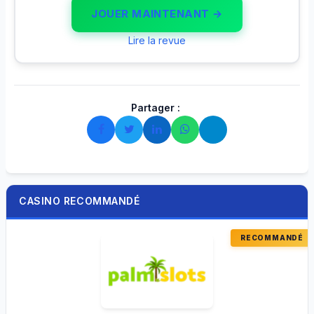
JOUER MAINTENANT →
Lire la revue
Partager :
CASINO RECOMMANDÉ