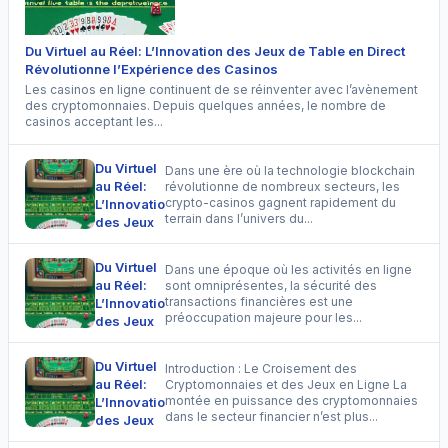
Du Virtuel au Réel: L’Innovation des Jeux de Table en Direct
Révolutionne l’Expérience des Casinos
Les casinos en ligne continuent de se réinventer avec l’avènement
des cryptomonnaies. Depuis quelques années, le nombre de
casinos acceptant les...
Du Virtuel
Dans une ère où la technologie blockchain
au Réel:
révolutionne de nombreux secteurs, les
crypto-casinos gagnent rapidement du
L’Innovation
terrain dans l’univers du...
des Jeux
de Table
en Direct
Du Virtuel
Dans une époque où les activités en ligne
Révolutionne
au Réel:
sont omniprésentes, la sécurité des
l’Expérience
transactions financières est une
L’Innovation
des
préoccupation majeure pour les...
des Jeux
Casinos
de Table
en Direct
Du Virtuel
Introduction : Le Croisement des
Révolutionne
au Réel:
Cryptomonnaies et des Jeux en Ligne La
l’Expérience
montée en puissance des cryptomonnaies
L’Innovation
des
dans le secteur financier n’est plus...
des Jeux
Casinos
de Table