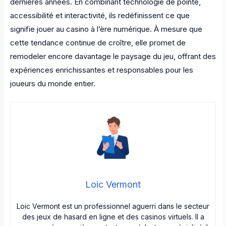
dernières années. En combinant technologie de pointe,
accessibilité et interactivité, ils redéfinissent ce que
signifie jouer au casino à l’ère numérique. À mesure que
cette tendance continue de croître, elle promet de
remodeler encore davantage le paysage du jeu, offrant des
expériences enrichissantes et responsables pour les
joueurs du monde entier.
Loic Vermont
Loic Vermont est un professionnel aguerri dans le secteur
des jeux de hasard en ligne et des casinos virtuels. Il a