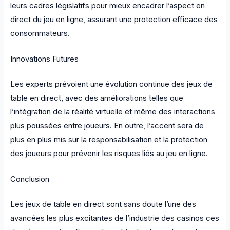
leurs cadres législatifs pour mieux encadrer l’aspect en
direct du jeu en ligne, assurant une protection efficace des
consommateurs.
Innovations Futures
Les experts prévoient une évolution continue des jeux de
table en direct, avec des améliorations telles que
l’intégration de la réalité virtuelle et même des interactions
plus poussées entre joueurs. En outre, l’accent sera de
plus en plus mis sur la responsabilisation et la protection
des joueurs pour prévenir les risques liés au jeu en ligne.
Conclusion
Les jeux de table en direct sont sans doute l’une des
avancées les plus excitantes de l’industrie des casinos ces